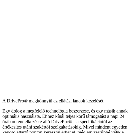
A DrivePro® megkönnyíti az ellátási láncok kezelését
Egy dolog a megfelelő technológia beszerzése, és egy másik annak
optimális használata. Ehhez kínál teljes körű támogatást a napi 24
órában rendelkezésre álló DrivePro® – a specifikációtól az
értékesítés utáni szakértői szolgáltatásokig. Mivel mindent egyetlen
kapcsolattartó ponton keresztül érhet el, még egyszerűbbé válik a