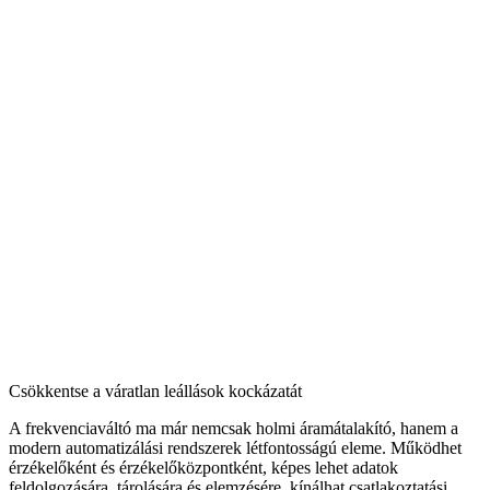
Csökkentse a váratlan leállások kockázatát
A frekvenciaváltó ma már nemcsak holmi áramátalakító, hanem a
modern automatizálási rendszerek létfontosságú eleme. Működhet
érzékelőként és érzékelőközpontként, képes lehet adatok
feldolgozására, tárolására és elemzésére, kínálhat csatlakoztatási