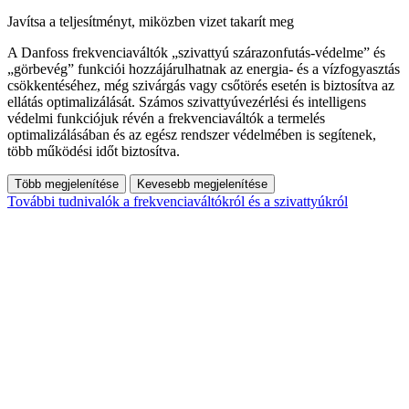
Javítsa a teljesítményt, miközben vizet takarít meg
A Danfoss frekvenciaváltók „szivattyú szárazonfutás-védelme” és
„görbevég” funkciói hozzájárulhatnak az energia- és a vízfogyasztás
csökkentéséhez, még szivárgás vagy csőtörés esetén is biztosítva az
ellátás optimalizálását. Számos szivattyúvezérlési és intelligens
védelmi funkciójuk révén a frekvenciaváltók a termelés
optimalizálásában és az egész rendszer védelmében is segítenek,
több működési időt biztosítva.
Több megjelenítése
Kevesebb megjelenítése
További tudnivalók a frekvenciaváltókról és a szivattyúkról