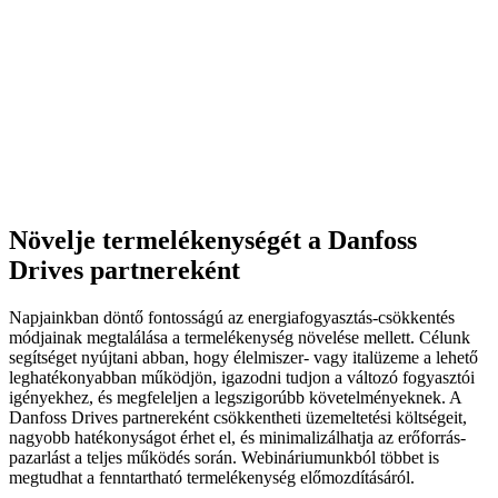
Növelje termelékenységét a Danfoss
Drives partnereként
Napjainkban döntő fontosságú az energiafogyasztás-csökkentés
módjainak megtalálása a termelékenység növelése mellett. Célunk
segítséget nyújtani abban, hogy élelmiszer- vagy italüzeme a lehető
leghatékonyabban működjön, igazodni tudjon a változó fogyasztói
igényekhez, és megfeleljen a legszigorúbb követelményeknek. A
Danfoss Drives partnereként csökkentheti üzemeltetési költségeit,
nagyobb hatékonyságot érhet el, és minimalizálhatja az erőforrás-
pazarlást a teljes működés során. Webináriumunkból többet is
megtudhat a fenntartható termelékenység előmozdításáról.