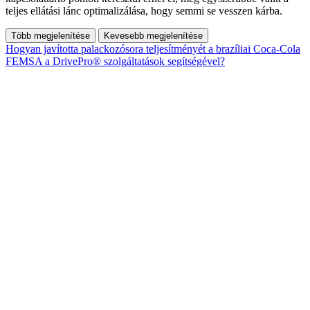
teljes ellátási lánc optimalizálása, hogy semmi se vesszen kárba.
Több megjelenítése
Kevesebb megjelenítése
Hogyan javította palackozósora teljesítményét a brazíliai Coca-Cola
FEMSA a DrivePro® szolgáltatások segítségével?