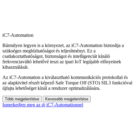
iC7-Automation
Bármilyen legyen is a környezet, az iC7-Automation biztosítja a
szükséges megbízhatóságot és teljesítményt. Ez a
csatlakoztathatóságot, biztonságot és intelligenciát kínáló
frekvenciaváltó lehetővé teszi az ipari IoT legújabb előnyeinek
kihasználását.
Az iC7-Automation a kiválasztható kommunikációs protokollal és
az alapkivitel részét képező Safe Torque Off (STO) SIL3 funkcióval
újfajta lehetőséget kínál a rendszer optimalizálására.
Több megjelenítése
Kevesebb megjelenítése
Ismerkedjen meg az új iC7-Automationnel