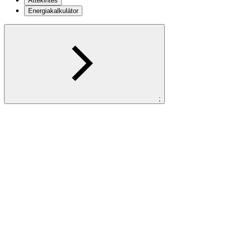
Áttekintés
Energiakalkulátor
;