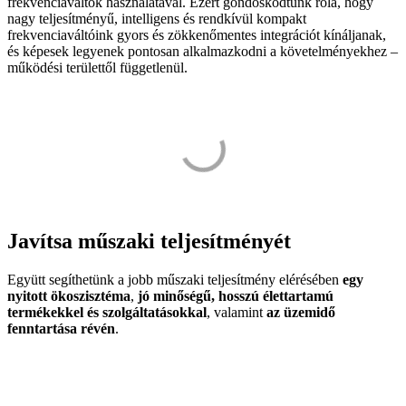
frekvenciaváltók használatával. Ezért gondoskodtunk róla, hogy
nagy teljesítményű, intelligens és rendkívül kompakt
frekvenciaváltóink gyors és zökkenőmentes integrációt kínáljanak,
és képesek legyenek pontosan alkalmazkodni a követelményekhez –
működési területtől függetlenül.
Javítsa műszaki teljesítményét
Együtt segíthetünk a jobb műszaki teljesítmény elérésében
egy
nyitott ökoszisztéma
,
jó minőségű, hosszú élettartamú
termékekkel és szolgáltatásokkal
, valamint
az üzemidő
fenntartása révén
.