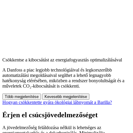
Csökkentse a kibocsátást az energiafogyasztás optimalizálásával
A Danfoss a piac legjobb technológiáival és legkorszerűbb
automatizálási megoldásaival segíthet a lehető legnagyobb
hatékonyság elérésében, miközben a rendszer bonyolultságát és a
műveletek CO₂-kibocsátását is csökkenti.
Több megjelenítése
Kevesebb megjelenítése
Hogyan csökkentette gyára ökológiai lábnyomát a Barilla?
Érjen el csúcsjövedelmezőséget
A jövedelmezőség feláldozása nélkül is lehetséges az
energiamegtakarítás és a dekarbonizálás. Minimalizálja