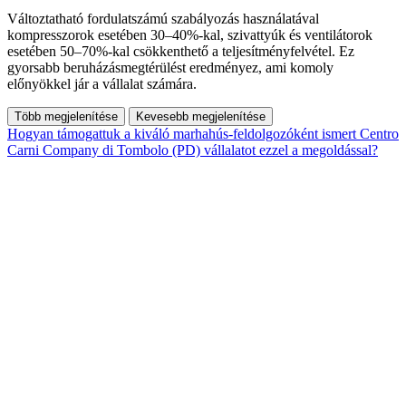
Változtatható fordulatszámú szabályozás használatával
kompresszorok esetében 30–40%-kal, szivattyúk és ventilátorok
esetében 50–70%-kal csökkenthető a teljesítményfelvétel. Ez
gyorsabb beruházásmegtérülést eredményez, ami komoly
előnyökkel jár a vállalat számára.
Több megjelenítése
Kevesebb megjelenítése
Hogyan támogattuk a kiváló marhahús-feldolgozóként ismert Centro
Carni Company di Tombolo (PD) vállalatot ezzel a megoldással?