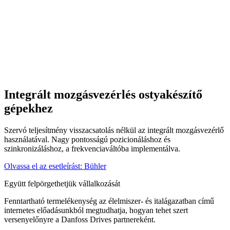
Integrált mozgásvezérlés ostyakészítő
gépekhez
Szervó teljesítmény visszacsatolás nélkül az integrált mozgásvezérlő
használatával. Nagy pontosságú pozicionáláshoz és
szinkronizáláshoz, a frekvenciaváltóba implementálva.
Olvassa el az esetleírást: Bühler
Együtt felpörgethetjük vállalkozását
Fenntartható termelékenység az élelmiszer- és italágazatban című
internetes előadásunkból megtudhatja, hogyan tehet szert
versenyelőnyre a Danfoss Drives partnereként.