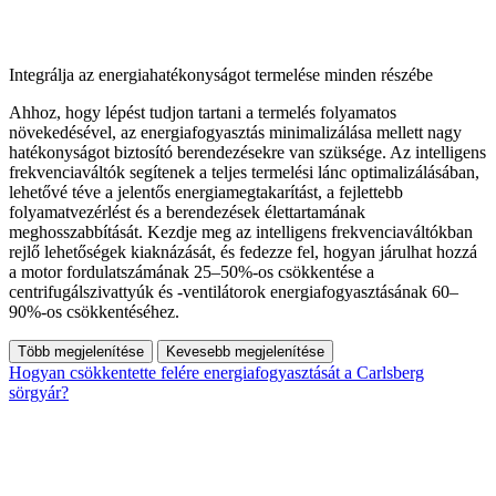
Integrálja az energiahatékonyságot termelése minden részébe
Ahhoz, hogy lépést tudjon tartani a termelés folyamatos
növekedésével, az energiafogyasztás minimalizálása mellett nagy
hatékonyságot biztosító berendezésekre van szüksége. Az intelligens
frekvenciaváltók segítenek a teljes termelési lánc optimalizálásában,
lehetővé téve a jelentős energiamegtakarítást, a fejlettebb
folyamatvezérlést és a berendezések élettartamának
meghosszabbítását. Kezdje meg az intelligens frekvenciaváltókban
rejlő lehetőségek kiaknázását, és fedezze fel, hogyan járulhat hozzá
a motor fordulatszámának 25–50%-os csökkentése a
centrifugálszivattyúk és -ventilátorok energiafogyasztásának 60–
90%-os csökkentéséhez.
Több megjelenítése
Kevesebb megjelenítése
Hogyan csökkentette felére energiafogyasztását a Carlsberg
sörgyár?