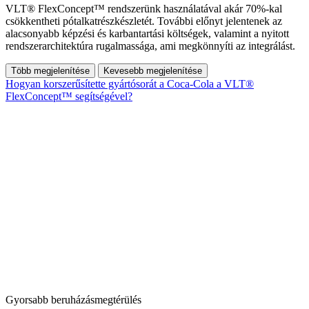
VLT® FlexConcept™ rendszerünk használatával akár 70%-kal
csökkentheti pótalkatrészkészletét. További előnyt jelentenek az
alacsonyabb képzési és karbantartási költségek, valamint a nyitott
rendszerarchitektúra rugalmassága, ami megkönnyíti az integrálást.
Több megjelenítése
Kevesebb megjelenítése
Hogyan korszerűsítette gyártósorát a Coca-Cola a VLT®
FlexConcept™ segítségével?
Gyorsabb beruházásmegtérülés