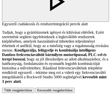
Egyszerű csatlakozás és rendszerintegráció percek alatt
Tudjuk, hogy a gyártóüzemek igényei és kihívásai eltérőek. Ezért
szeretnénk segíteni ügyfeleinknek a legkiválóbb rendszerek
kiépítésében, amelyek használatával hihetetlen teljesítményt
érhetnek el anélkül, hogy az a minőség vagy a rugalmasság rovására
menne.
Konfigurálja, felügyelje és kombinálja intelligens
Danfoss frekvenciaváltóit bármilyen motortípussal, PLC-vel és
terepi busszal,
hogy az jól illeszkedjen az adott alkalmazáshoz, és a
hatékonyság, fordulatszám és nyomaték legjobb kombinációját
biztosítsa a műveleteihez. Ráadásul frekvenciaváltóink telepítése
rendkívül egyszerű – tekintse meg ezt a videót egy frekvenciaváltó
integrálásáról a Rockwell Studio 5000 segítségével
kevesebb mint
3 perc alatt
.
Több megjelenítése
Kevesebb megjelenítése