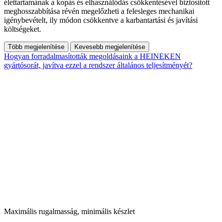
élettartamának a kopás és elhasználódás csökkentésével biztosított
meghosszabbítása révén megelőzheti a felesleges mechanikai
igénybevételt, ily módon csökkentve a karbantartási és javítási
költségeket.
Több megjelenítése
Kevesebb megjelenítése
Hogyan forradalmasították megoldásaink a HEINEKEN
gyártósorát, javítva ezzel a rendszer általános teljesítményét?
Maximális rugalmasság, minimális készlet