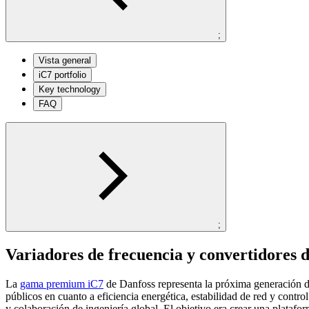
;
Vista general
iC7 portfolio
Key technology
FAQ
;
Variadores de frecuencia y convertidores 
La
gama premium iC7
de Danfoss representa la próxima generación de 
públicos en cuanto a eficiencia energética, estabilidad de red y contr
y colaboración de ingeniería global. El objetivo era crear una platafo