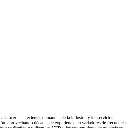
tisfacer las crecientes demandas de la industria y los servicios
gación, aprovechando décadas de experiencia en variadores de frecuencia
cómo se diseñan y utilizan los VFD y los convertidores de potencia en