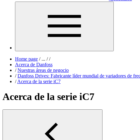
Home page
/
...
/
/
Acerca de Danfoss
/
Nuestras áreas de negocio
/
Danfoss Drives: Fabricante líder mundial de variadores de fre
/
Acerca de la serie iC7
Acerca de la serie iC7