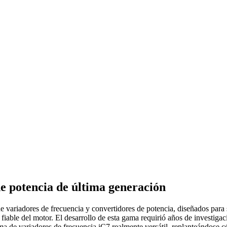
de potencia de última generación
variadores de frecuencia y convertidores de potencia, diseñados para sa
ol fiable del motor. El desarrollo de esta gama requirió años de investi
rma de variadores de frecuencia iC7 realmente versátil, replanteándose 