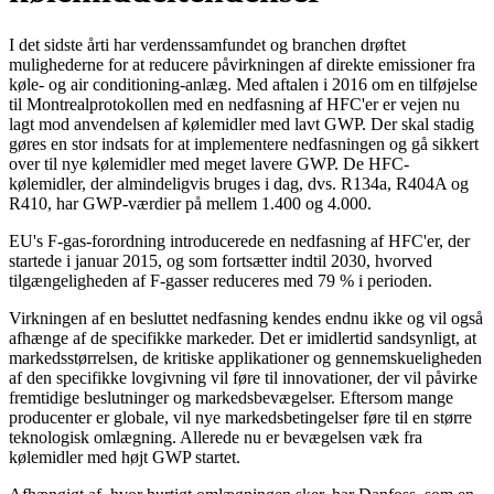
I det sidste årti har verdenssamfundet og branchen drøftet
mulighederne for at reducere påvirkningen af direkte emissioner fra
køle- og air conditioning-anlæg. Med aftalen i 2016 om en tilføjelse
til Montrealprotokollen med en nedfasning af HFC'er er vejen nu
lagt mod anvendelsen af kølemidler med lavt GWP. Der skal stadig
gøres en stor indsats for at implementere nedfasningen og gå sikkert
over til nye kølemidler med meget lavere GWP. De HFC-
kølemidler, der almindeligvis bruges i dag, dvs. R134a, R404A og
R410, har GWP-værdier på mellem 1.400 og 4.000.
EU's F-gas-forordning introducerede en nedfasning af HFC'er, der
startede i januar 2015, og som fortsætter indtil 2030, hvorved
tilgængeligheden af F-gasser reduceres med 79 % i perioden.
Virkningen af en besluttet nedfasning kendes endnu ikke og vil også
afhænge af de specifikke markeder. Det er imidlertid sandsynligt, at
markedsstørrelsen, de kritiske applikationer og gennemskueligheden
af den specifikke lovgivning vil føre til innovationer, der vil påvirke
fremtidige beslutninger og markedsbevægelser. Eftersom mange
producenter er globale, vil nye markedsbetingelser føre til en større
teknologisk omlægning. Allerede nu er bevægelsen væk fra
kølemidler med højt GWP startet.