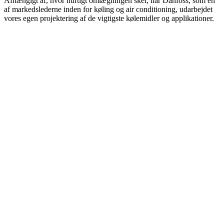
Afhængigt af, hvor hurtigt omlægningen sker, har Danfoss, som en
af markedslederne inden for køling og air conditioning, udarbejdet
vores egen projektering af de vigtigste kølemidler og applikationer.