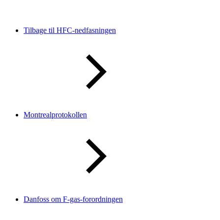
Tilbage til HFC-nedfasningen
Montrealprotokollen
Danfoss om F-gas-forordningen