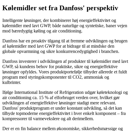
Kølemidler set fra Danfoss' perspektiv
Intelligente løsninger, der kombinerer høj energieffektivitet og
kølemidler med lavt GWP, både naturlige og syntetiske, baner vejen
mod bæredygtig køling og air conditioning.
Danfoss har en proaktiv tilgang til at fremme udviklingen og brugen
af kølemidler med lavt GWP for at bidrage til at mindske den
globale opvarmning og sikre konkurrencedygtighed i branchen.
Danfoss investerer i udviklingen af produkter til kølemidler med lavt
GWP, så kundens behov for praktiske, sikre og energieffektive
løsninger opfyldes. Vores produktportefølje tilbyder allerede et fuldt
program med styringskomponenter til CO2, ammoniak og
kulbrinter.
Ifølge International Institute of Refrigeration udgør køleteknologi og
air conditioning ca. 15 % af elforbruget verden over, hvilket gør
udviklingen af energieffektive løsninger stadigt mere relevant.
Danfoss' produktprogram er under konstant udvikling, så det kan
tilbyde topmoderne energieffektivitet i hver enkelt komponent – fra
kompressorer til varmevekslere og alt derimellem.
Der er en fin balance mellem økonomiske, sikkerhedsmæssige og