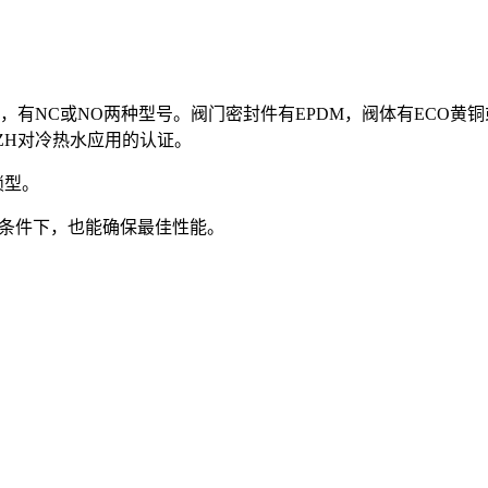
有NC或NO两种型号。阀门密封件有EPDM，阀体有ECO黄铜或不
和PZH对冷热水应用的认证。
锁型。
工作条件下，也能确保最佳性能。