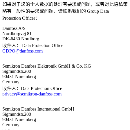
如果对于您的个人数据的处理有要求或问题，或者对此隐私策
略有一般性的要求或问题，请联系我们的 Group Data
Protection Officer：
Danfoss A/S
Nordborgvej 81
DK-6430 Nordborg
收件人： Data Protection Office
GDPO@danfoss.com
Semikron Danfoss Elektronik GmbH & Co. KG
Sigmundstr.200
90431 Nuremberg
Germany
收件人：Data Protection Office
privacy@semikron-danfoss.com
Semikron Danfoss International GmbH
Sigmundstr.200
90431 Nuremberg
Germany