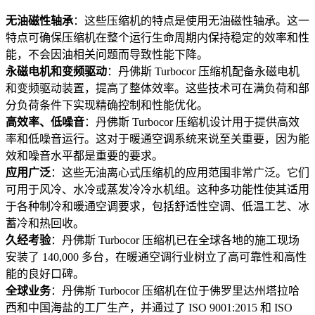
无油磁性轴承
：这些压缩机的特点是使用无油磁性轴承。这一
特点可确保压缩机在整个运行生命周期内保持稳定的效率和性
能，不会因油相关问题而导致性能下降。
永磁电机和变频驱动
：丹佛斯 Turbocor 压缩机配备永磁电机
和变频驱动装置，提高了整体效率。这些技术可在满负荷和部
分负荷条件下实现精确控制和性能优化。
高效率、低噪音
：丹佛斯 Turbocor 压缩机设计用于提供高效
率和低噪音运行。这对于暖通空调系统来说至关重要，因为能
效和噪音水平都是重要的要求。
应用广泛
：这些无油离心式压缩机的应用范围非常广泛。它们
可用于风冷、水冷或蒸发冷冷水机组。这种多功能性使其适用
于各种制冷和暖通空调要求，包括舒适性空调、低温工艺、冰
蓄冷和热回收。
久经考验
：丹佛斯 Turbocor 压缩机已在全球各地的施工现场
安装了 140,000 多台，在暖通空调行业树立了高可靠性和高性
能的良好口碑。
全球业务
：丹佛斯 Turbocor 压缩机在位于佛罗里达州塔拉哈
西和中国海盐的工厂生产，并通过了 ISO 9001:2015 和 ISO