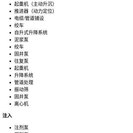
起重机（主动升沉）
推进器（动力定位）
电缆/管道铺设
绞车
自升式升降系统​
泥浆泵​
绞车​
固井泵​
往复泵
起重机​
升降系统​
管道处理​
振动筛​
固井泵
离心机
注入
注剂泵