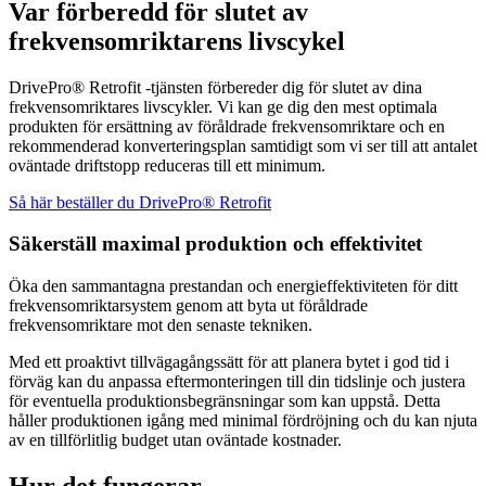
Var förberedd för slutet av
frekvensomriktarens livscykel
DrivePro® Retrofit -tjänsten förbereder dig för slutet av dina
frekvensomriktares livscykler. Vi kan ge dig den mest optimala
produkten för ersättning av föråldrade frekvensomriktare och en
rekommenderad konverteringsplan samtidigt som vi ser till att antalet
oväntade driftstopp reduceras till ett minimum.
Så här beställer du DrivePro® Retrofit
Säkerställ maximal produktion och effektivitet
Öka den sammantagna prestandan och energieffektiviteten för ditt
frekvensomriktarsystem genom att byta ut föråldrade
frekvensomriktare mot den senaste tekniken.
Med ett proaktivt tillvägagångssätt för att planera bytet i god tid i
förväg kan du anpassa eftermonteringen till din tidslinje och justera
för eventuella produktionsbegränsningar som kan uppstå. Detta
håller produktionen igång med minimal fördröjning och du kan njuta
av en tillförlitlig budget utan oväntade kostnader.