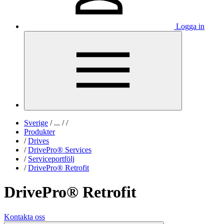
Logga in
Sverige
/
...
/
/
Produkter
/
Drives
/
DrivePro® Services
/
Serviceportfölj
/
DrivePro® Retrofit
DrivePro® Retrofit
Kontakta oss