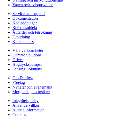
Kylning och luftkonditionering
Vatten och avloppsvatten
Service och support
Dokumentation
Nedladdningar
Referensobjekt
Åtgärder och felsökning
Utbildning
Kontakta oss
Våra verksamheter
Climate Solutions
Drives
Högtryckspumpar
Sensing Solutions
Om Danfoss
Företag
Nyheter och evenemang
Morgondagens insikter
Integritetspolicy
Användarvillkor
Allmän information
Cookies