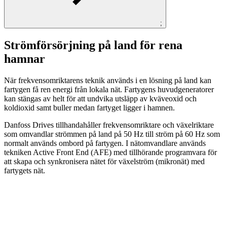
;
Strömförsörjning på land för rena
hamnar
När frekvensomriktarens teknik används i en lösning på land kan
fartygen få ren energi från lokala nät. Fartygens huvudgeneratorer
kan stängas av helt för att undvika utsläpp av kväveoxid och
koldioxid samt buller medan fartyget ligger i hamnen.
Danfoss Drives tillhandahåller frekvensomriktare och växelriktare
som omvandlar strömmen på land på 50 Hz till ström på 60 Hz som
normalt används ombord på fartygen. I nätomvandlare används
tekniken Active Front End (AFE) med tillhörande programvara för
att skapa och synkronisera nätet för växelström (mikronät) med
fartygets nät.