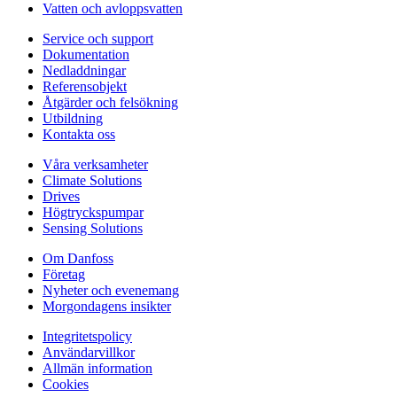
Vatten och avloppsvatten
Service och support
Dokumentation
Nedladdningar
Referensobjekt
Åtgärder och felsökning
Utbildning
Kontakta oss
Våra verksamheter
Climate Solutions
Drives
Högtryckspumpar
Sensing Solutions
Om Danfoss
Företag
Nyheter och evenemang
Morgondagens insikter
Integritetspolicy
Användarvillkor
Allmän information
Cookies