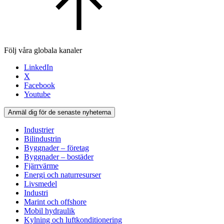
Följ våra globala kanaler
LinkedIn
X
Facebook
Youtube
Anmäl dig för de senaste nyheterna
Industrier
Bilindustrin
Byggnader – företag
Byggnader – bostäder
Fjärrvärme
Energi och naturresurser
Livsmedel
Industri
Marint och offshore
Mobil hydraulik
Kylning och luftkonditionering