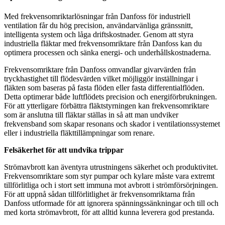
Med frekvensomriktarlösningar från Danfoss för industriell
ventilation får du hög precision, användarvänliga gränssnitt,
intelligenta system och låga driftskostnader. Genom att styra
industriella fläktar med frekvensomriktare från Danfoss kan du
optimera processen och sänka energi- och underhållskostnaderna.
Frekvensomriktare från Danfoss omvandlar givarvärden från
tryckhastighet till flödesvärden vilket möjliggör inställningar i
fläkten som baseras på fasta flöden eller fasta differentialflöden.
Detta optimerar både luftflödets precision och energiförbrukningen.
För att ytterligare förbättra fläktstyrningen kan frekvensomriktare
som är anslutna till fläktar ställas in så att man undviker
frekvensband som skapar resonans och skador i ventilationssystemet
eller i industriella fläkttillämpningar som renare.
Felsäkerhet för att undvika trippar
Strömavbrott kan äventyra utrustningens säkerhet och produktivitet.
Frekvensomriktare som styr pumpar och kylare måste vara extremt
tillförlitliga och i stort sett immuna mot avbrott i strömförsörjningen.
För att uppnå sådan tillförlitlighet är frekvensomriktarna från
Danfoss utformade för att ignorera spänningssänkningar och till och
med korta strömavbrott, för att alltid kunna leverera god prestanda.