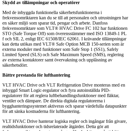
Skydd av tillämpningar och operatörer
Med de inbyggda funktionella säkerhetsfunktionerna i
frekvensomriktaren kan du se till att personalen och utrustningen har
en säker miljö som sparar tid, pengar och arbete. Danfoss
frekvensomriktare som VLT® HVAC Drive FC 102 har funktionen
STO (Safe Torque Off) som överensstämmer med ISO 13849-1 PL
f och SIL 2, enligt IEC 61508/IEC 62061. I krävande tillämpningar
kan detta utökas med VLT® Safe Option MCB 150-serien som är
externa moduler med funktioner som Safe Stop 1 (SS1), Safely
Limited Speed (SLS) och Safe Maximum Speed (SMS), reglering
av externa kontaktorer samt övervakning och upplåsning av
säkerhetsdörr.
Bättre prestanda för lufthantering
VLT HVAC Drive och VLT Refrigeration Drive monteras med en
inbyggd Smart Logic-regulator och fyra autoinställda PID-
regulatorer för att reglera luftbehandlingsfunktioner med fläktar,
ventiler och dämpare. De direkta digitala regulatorerna i
bygghanteringssystemet aktiveras och sparar värdefulla datapunkter
för att sänka kostnaderna för lufthantering.
VLT HVAC Drive hanterar logiska regler och ingångar från givare,
realtidsfunktioner och tidsrelaterade åtgärder. Detta gör att