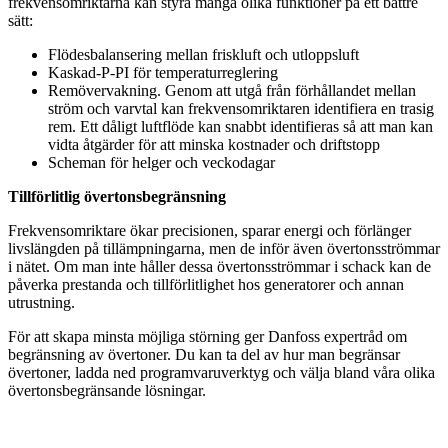
frekvensomriktarna kan styra många olika funktioner på ett bättre
sätt:
Flödesbalansering mellan friskluft och utloppsluft
Kaskad-P-PI för temperaturreglering
Remövervakning. Genom att utgå från förhållandet mellan
ström och varvtal kan frekvensomriktaren identifiera en trasig
rem. Ett dåligt luftflöde kan snabbt identifieras så att man kan
vidta åtgärder för att minska kostnader och driftstopp
Scheman för helger och veckodagar
Tillförlitlig övertonsbegränsning
Frekvensomriktare ökar precisionen, sparar energi och förlänger
livslängden på tillämpningarna, men de inför även övertonsströmmar
i nätet. Om man inte håller dessa övertonsströmmar i schack kan de
påverka prestanda och tillförlitlighet hos generatorer och annan
utrustning.
För att skapa minsta möjliga störning ger Danfoss expertråd om
begränsning av övertoner. Du kan ta del av hur man begränsar
övertoner, ladda ned programvaruverktyg och välja bland våra olika
övertonsbegränsande lösningar.