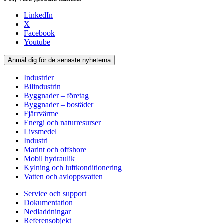
LinkedIn
X
Facebook
Youtube
Anmäl dig för de senaste nyheterna
Industrier
Bilindustrin
Byggnader – företag
Byggnader – bostäder
Fjärrvärme
Energi och naturresurser
Livsmedel
Industri
Marint och offshore
Mobil hydraulik
Kylning och luftkonditionering
Vatten och avloppsvatten
Service och support
Dokumentation
Nedladdningar
Referensobjekt