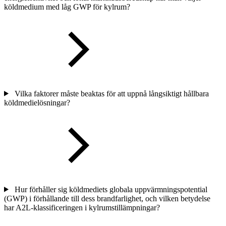
köldmedium med låg GWP för kylrum?
Vilka faktorer måste beaktas för att uppnå långsiktigt hållbara
köldmedielösningar?
Hur förhåller sig köldmediets globala uppvärmningspotential
(GWP) i förhållande till dess brandfarlighet, och vilken betydelse
har A2L-klassificeringen i kylrumstillämpningar?