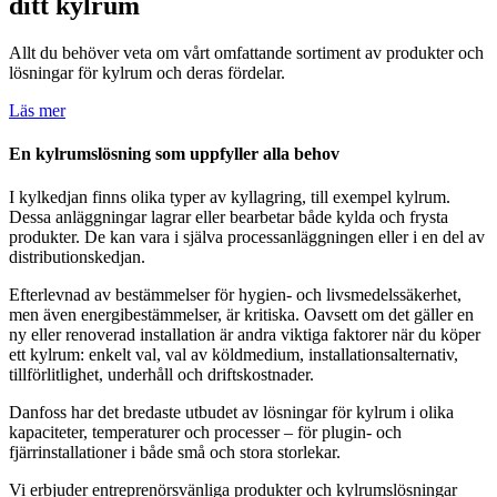
ditt kylrum
Allt du behöver veta om vårt omfattande sortiment av produkter och
lösningar för kylrum och deras fördelar.
Läs mer
En kylrumslösning som uppfyller alla behov
I kylkedjan finns olika typer av kyllagring, till exempel kylrum.
Dessa anläggningar lagrar eller bearbetar både kylda och frysta
produkter. De kan vara i själva processanläggningen eller i en del av
distributionskedjan.
Efterlevnad av bestämmelser för hygien- och livsmedelssäkerhet,
men även energibestämmelser, är kritiska. Oavsett om det gäller en
ny eller renoverad installation är andra viktiga faktorer när du köper
ett kylrum: enkelt val, val av köldmedium, installationsalternativ,
tillförlitlighet, underhåll och driftskostnader.
Danfoss har det bredaste utbudet av lösningar för kylrum i olika
kapaciteter, temperaturer och processer – för plugin- och
fjärrinstallationer i både små och stora storlekar.
Vi erbjuder entreprenörsvänliga produkter och kylrumslösningar