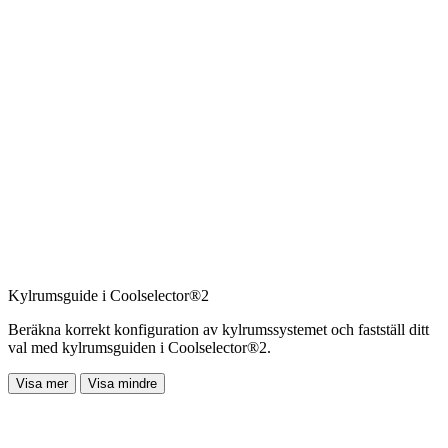
Kylrumsguide i Coolselector®2
Beräkna korrekt konfiguration av kylrumssystemet och fastställ ditt
val med kylrumsguiden i Coolselector®2.
Visa mer
Visa mindre