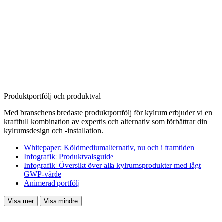
Produktportfölj och produktval
Med branschens bredaste produktportfölj för kylrum erbjuder vi en
kraftfull kombination av expertis och alternativ som förbättrar din
kylrumsdesign och -installation.
Whitepaper: Köldmediumalternativ, nu och i framtiden
Infografik: Produktvalsguide
Infografik: Översikt över alla kylrumsprodukter med lågt
GWP-värde
Animerad portfölj
Visa mer
Visa mindre