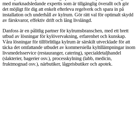
med marknadsledande expertis som är tillgänglig överallt och gör
det möjligt för dig att enkelt efterleva regelverk och spara in på
installation och underhåll av kylrum. Gör rätt val för optimalt skydd
av färskvaror, effektiv drift och lång livslängd.
Danfoss är en pålitlig partner för kylrumsbranschen, med ett brett
utbud av lösningar för kylövervakning, erfarenhet och kunskap.
Våra lösningar för tillförlitliga kylrum är särskilt utvecklade för att
täcka det omfattande utbudet av kommersiella kyltillämpningar inom
livsmedelsservice (restauranger, catering), specialdetaljhandel
(slakterier, bagerier osv.), processkylning (labb, medicin,
fruktmognad osv.), närbutiker, lågprisbutiker och apotek.