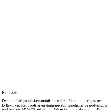
Ref Tools
Den oumbärliga allt-i-ett-mobilappen för luftkonditionerings- och
kyltekniker. Ref Tools är en gratisapp som innehåller de nödvändiga
verktyg som HVACR-tekniker behöver i sin digitala verktygslåda.