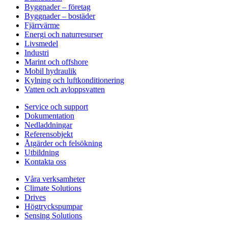
Byggnader – företag
Byggnader – bostäder
Fjärrvärme
Energi och naturresurser
Livsmedel
Industri
Marint och offshore
Mobil hydraulik
Kylning och luftkonditionering
Vatten och avloppsvatten
Service och support
Dokumentation
Nedladdningar
Referensobjekt
Åtgärder och felsökning
Utbildning
Kontakta oss
Våra verksamheter
Climate Solutions
Drives
Högtryckspumpar
Sensing Solutions