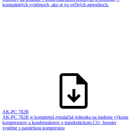
kompaktných systémoch, ako aj vo veľkých agregátoch.
AK-PC 782B
AK-PC 782B je kompletná regulačná jednotka na riadenie výkonu
kompresorov a kondenzátorov v transkritickom CO₂ booster
systéme s paralelnou kompresiou