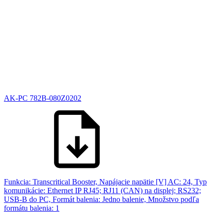
AK-PC 782B-080Z0202
Funkcia: Transcritical Booster, Napájacie napätie [V] AC: 24, Typ
komunikácie: Ethernet IP RJ45; RJ11 (CAN) na displej; RS232;
USB-B do PC, Formát balenia: Jedno balenie, Množstvo podľa
formátu balenia: 1