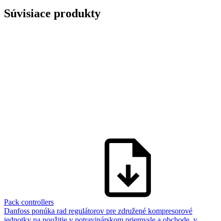
Súvisiace produkty
Pack controllers
Danfoss ponúka rad regulátorov pre združené kompresorové
jednotky na použitie v potravinárskom priemysle a obchode, v