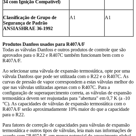
34 com Ignição Compatível)
Classificação de Grupo de
A1
A1
Segurança de Padrão
ANSIASHRAE 36-1992
Produtos Danfoss usados para R407A/F
Todas as válvulas Danfoss e outros produtos de controle que são
aprovados para o R22 e R407C também funcionam bem com o
R407A/F.
Ao selecionar uma válvula de expansão termostática, opte por uma
válvula Danfoss que pode ser utilizada com o R22 e o R407C. As
curvas de pressão de vapor correspondem a estas válvulas melhor do
que nas válvulas utilizadas apenas com o R407C. Para a
configuração de superaquecimento correta, as válvulas de expansão
termostática devem ser reajustadas para "abertura" em 0,7 K (a -10
°C). As capacidades de válvulas de expansão termostática com o
R407A/F serão aproximadamente 10% maior do que a capacidade
para o R22.
Para fatores de correção de capacidades para válvulas de expansão
termostática e outros tipos de válvulas, leia mais nas informações de
acordo com "R407A/F, um menor potencial de aquecimento global