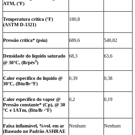
ATM, (°F)
Temperatura crítica (°F)
180,8
(ASTM D-1321)
Pressão crítica* (psia)
689,6
540,82
Densidade do líquido saturado
68,3
63,6
3
@ 30°C, (lb/pés
)
Calor específico do líquido @
0,39
0,38
30°C, (Btu/lb·°F)
Calor específico do vapor @
0,2
0,19
Pressão constante* (Cp), @ 30
°C e 1ATm, (Btu/lb ·°F)
Faixa inflamável, %vol. em ar
Nenhum
Nenhum
(Baseado no Padrão ASHRAE