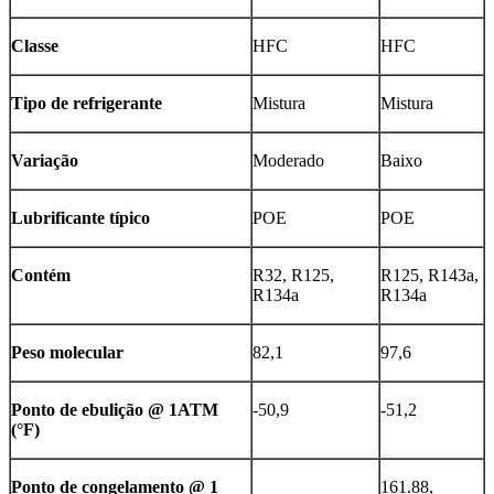
Classe
HFC
HFC
Tipo de refrigerante
Mistura
Mistura
Variação
Moderado
Baixo
Lubrificante típico
POE
POE
Contém
R32, R125,
R125, R143a,
R134a
R134a
Peso molecular
82,1
97,6
Ponto de ebulição @ 1ATM
-50,9
-51,2
(°F)
Ponto de congelamento @ 1
161.88,