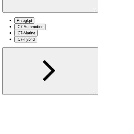
;
Przegląd
iC7-Automation
iC7-Marine
iC7-Hybrid
;