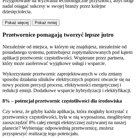
Przygotowane na wyzwania technologiczne przyszłości, abyś mógł
nadal osiągać sukcesy w swojej branży przez kolejne
dziesięciolecia.
Pokaż więcej
Pokaż mniej
Przetwornice pomagają tworzyć lepsze jutro
Niezależnie od miejsca, w którym się znajdujesz, niezależnie od
posiadanego systemu, potrzebujesz zoptymalizowanych pod kątem
aplikacji przetwornic częstotliwości. Wspierane przez partnera,
który może zaoferować wyjątkowe usługi i wsparcie.
Wykorzystanie przetwornic zaprojektowanych w celu zmiany
sposobu działania silników elektrycznych poprzez otwarcie się na
nowy poziom precyzji procesu, efektywności energetycznej i
redukcji emisji. Dodatkowe wsparcie hybrydyzacji i elektryfikacji.
8% – potencjał przetwornic częstotliwości dla środowiska
Czy wiesz, że gdyby każda aplikacja, która mogłaby korzystać z
przetwornicy częstotliwości, była w nią wyposażona, moglibyśmy
zaoszczędzić 8% całej energii elektrycznej zużywanej na naszej
planecie? Wybierając odpowiednią przetwornicę, możesz
przyspieszyć realizację tego potencjału.