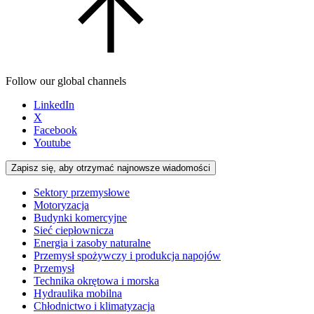
Follow our global channels
LinkedIn
X
Facebook
Youtube
Zapisz się, aby otrzymać najnowsze wiadomości
Sektory przemysłowe
Motoryzacja
Budynki komercyjne
Sieć ciepłownicza
Energia i zasoby naturalne
Przemysł spożywczy i produkcja napojów
Przemysł
Technika okrętowa i morska
Hydraulika mobilna
Chłodnictwo i klimatyzacja