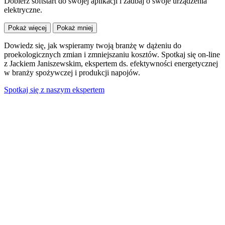
Dobierz softstart do swojej aplikacji i zadbaj o swoje urządzenia
elektryczne.
Pokaż więcej
Pokaż mniej
Dowiedz się, jak wspieramy twoją branżę w dążeniu do
proekologicznych zmian i zmniejszaniu kosztów. Spotkaj się on-line
z Jackiem Janiszewskim, ekspertem ds. efektywności energetycznej
w branży spożywczej i produkcji napojów.
Spotkaj się z naszym ekspertem