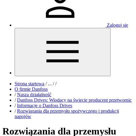
Zaloguj się
Strona startowa
/
...
/
/
O firmie Danfoss
/
Nasza działalność
/
Danfoss Drives: Wiodący na świecie producent przetwornic
/
Informacje o Danfoss Drives
/
Rozwiązania dla przemysłu spożywczego i produkcji
napojów
Rozwiązania dla przemysłu