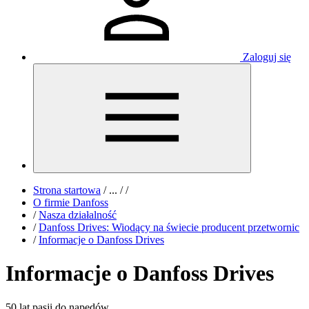
Zaloguj się
Strona startowa
/
...
/
/
O firmie Danfoss
/
Nasza działalność
/
Danfoss Drives: Wiodący na świecie producent przetwornic
/
Informacje o Danfoss Drives
Informacje o Danfoss Drives
50 lat pasji do napędów.