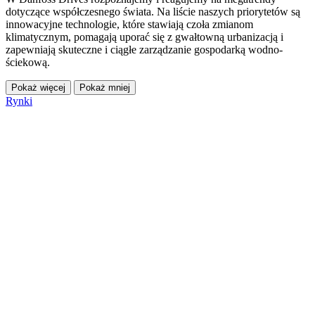
dotyczące współczesnego świata. Na liście naszych priorytetów są
innowacyjne technologie, które stawiają czoła zmianom
klimatycznym, pomagają uporać się z gwałtowną urbanizacją i
zapewniają skuteczne i ciągłe zarządzanie gospodarką wodno-
ściekową.
Pokaż więcej
Pokaż mniej
Rynki