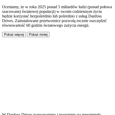
Oceniamy, że w roku 2025 ponad 5 miliardów ludzi (ponad połowa
szacowanej światowej populacji) w swoim codziennym życiu
będzie korzystać bezpośrednio lub pośrednio z usług Danfoss
Drives. Zainstalowane przetwornice pozwolą rocznie oszczędzić
równowartość 60 godzin światowego zużycia energii.
Pokaż więcej
Pokaż mniej
W Danfoss Drives rozpoznajemy i reagujemy na megatrendy