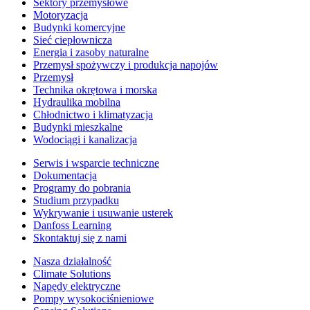
Sektory przemysłowe
Motoryzacja
Budynki komercyjne
Sieć ciepłownicza
Energia i zasoby naturalne
Przemysł spożywczy i produkcja napojów
Przemysł
Technika okrętowa i morska
Hydraulika mobilna
Chłodnictwo i klimatyzacja
Budynki mieszkalne
Wodociągi i kanalizacja
Serwis i wsparcie techniczne
Dokumentacja
Programy do pobrania
Studium przypadku
Wykrywanie i usuwanie usterek
Danfoss Learning
Skontaktuj się z nami
Nasza działalność
Climate Solutions
Napędy elektryczne
Pompy wysokociśnieniowe