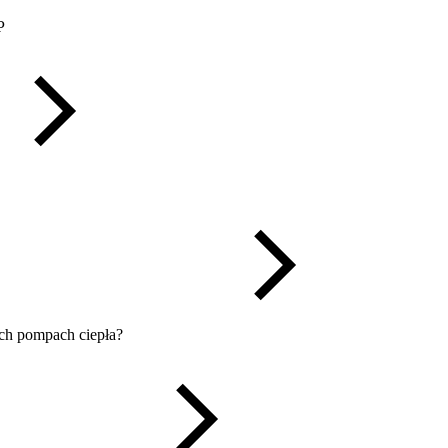
P
ych pompach ciepła?