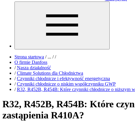
Strona startowa
/
...
/
/
O firmie Danfoss
/
Nasza działalność
/
Climate Solutions dla Chłodnictwa
/
Czynniki chłodnicze i efektywność energetyczna
/
Czynniki chłodnicze o niskim współczynniku GWP
/
R32, R452B, R454B: Które czynniki chłodnicze o niższym 
R32, R452B, R454B: Które czyn
zastąpienia R410A?