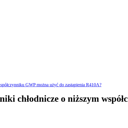
współczynniku GWP można użyć do zastąpienia R410A?
niki chłodnicze o niższym wspó