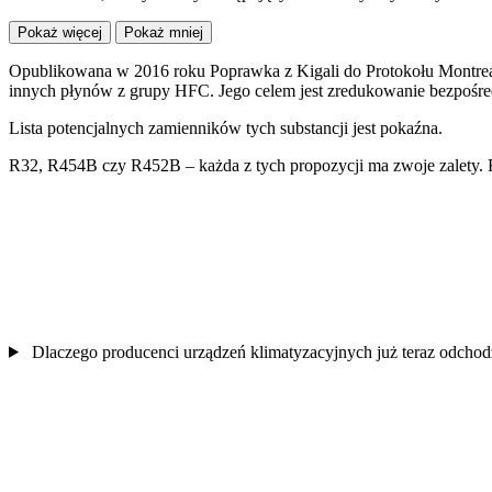
Pokaż więcej
Pokaż mniej
Opublikowana w 2016 roku Poprawka z Kigali do Protokołu Montreal
innych płynów z grupy HFC. Jego celem jest zredukowanie bezpośredn
Lista potencjalnych zamienników tych substancji jest pokaźna.
R32, R454B czy R452B – każda z tych propozycji ma zwoje zalety. K
Dlaczego producenci urządzeń klimatyzacyjnych już teraz odc