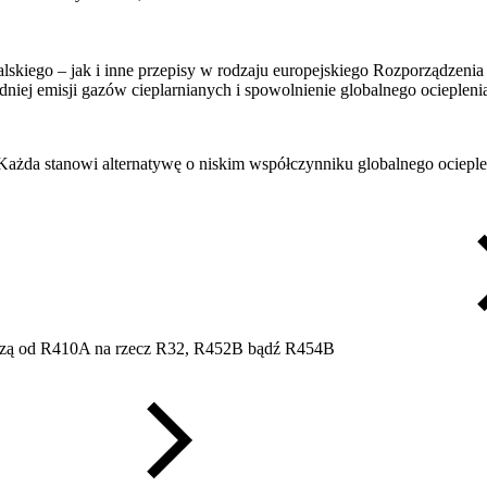
skiego – jak i inne przepisy w rodzaju europejskiego Rozporządzeni
iej emisji gazów cieplarnianych i spowolnienie globalnego ociepleni
ażda stanowi alternatywę o niskim współczynniku globalnego ocieple
hodzą od R410A na rzecz R32, R452B bądź R454B