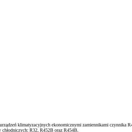
niu urządzeń klimatyzacyjnych ekonomicznymi zamiennikami czynnika 
ów chłodniczych: R32, R452B oraz R454B.