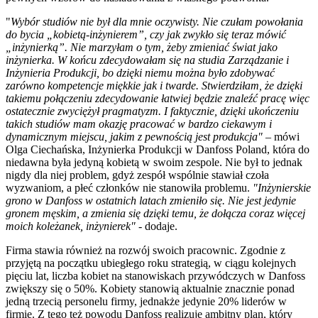
"
Wybór studiów nie był dla mnie oczywisty. Nie czułam powołania
do bycia „kobietą-inżynierem”, czy jak zwykło się teraz mówić
„inżynierką”. Nie marzyłam o tym, żeby zmieniać świat jako
inżynierka. W końcu zdecydowałam się na studia Zarządzanie i
Inżynieria Produkcji, bo dzięki niemu można było zdobywać
zarówno kompetencje miękkie jak i twarde. Stwierdziłam, że dzięki
takiemu połączeniu zdecydowanie łatwiej będzie znaleźć pracę więc
ostatecznie zwyciężył pragmatyzm. I faktycznie, dzięki ukończeniu
takich studiów mam okazję pracować w bardzo ciekawym i
dynamicznym miejscu, jakim z pewnością jest produkcja"
– mówi
Olga Ciechańska, Inżynierka Produkcji w Danfoss Poland, która do
niedawna była jedyną kobietą w swoim zespole. Nie był to jednak
nigdy dla niej problem, gdyż zespół wspólnie stawiał czoła
wyzwaniom, a płeć członków nie stanowiła problemu.
"Inżynierskie
grono w Danfoss w ostatnich latach zmieniło się. Nie jest jedynie
gronem męskim, a zmienia się dzięki temu, że dołącza coraz więcej
moich koleżanek, inżynierek"
- dodaje.
Firma stawia również na rozwój swoich pracownic. Zgodnie z
przyjętą na początku ubiegłego roku strategią, w ciągu kolejnych
pięciu lat, liczba kobiet na stanowiskach przywódczych w Danfoss
zwiększy się o 50%. Kobiety stanowią aktualnie znacznie ponad
jedną trzecią personelu firmy, jednakże jedynie 20% liderów w
firmie. Z tego też powodu Danfoss realizuje ambitny plan, który