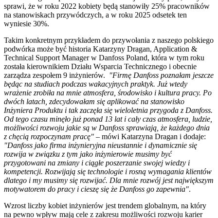
sprawi, że w roku 2022 kobiety będą stanowiły 25% pracowników
na stanowiskach przywódczych, a w roku 2025 odsetek ten
wyniesie 30%.
Takim konkretnym przykładem do przywołania z naszego polskiego
podwórka może być historia Katarzyny Dragan, Application &
Technical Support Manager w Danfoss Poland, która w tym roku
została kierownikiem Działu Wsparcia Technicznego i obecnie
zarządza zespołem 9 inżynierów.
"Firmę Danfoss poznałam jeszcze
będąc na studiach podczas wakacyjnych praktyk. Już wtedy
wrażenie zrobiła na mnie atmosfera, środowisko i kultura pracy. Po
dwóch latach, zdecydowałam się aplikować na stanowisko
Inżyniera Produktu i tak zaczęła się wieloletnia przygoda z Danfoss.
Od tego czasu minęło już ponad 13 lat i cały czas atmosfera, ludzie,
możliwości rozwoju jakie są w Danfoss sprawiają, że każdego dnia
z chęcią rozpoczynam pracę"
– mówi Katarzyna Dragan i dodaje:
"Danfoss jako firma inżynieryjna nieustannie i dynamicznie się
rozwija w związku z tym jako inżynierowie musimy być
przygotowani na zmiany i ciągłe poszerzanie swojej wiedzy i
kompetencji. Rozwijają się technologie i rosną wymagania klientów
dlatego i my musimy się rozwijać. Dla mnie rozwój jest największym
motywatorem do pracy i cieszę się że Danfoss go zapewnia"
.
Wzrost liczby kobiet inżynierów jest trendem globalnym, na który
na pewno wpływ mają cele z zakresu możliwości rozwoju karier