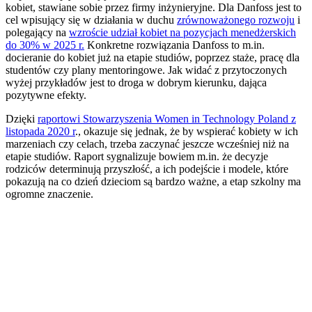
kobiet, stawiane sobie przez firmy inżynieryjne. Dla Danfoss jest to
cel wpisujący się w działania w duchu
zrównoważonego rozwoju
i
polegający na
wzroście udział kobiet na pozycjach menedżerskich
do 30% w 2025 r.
Konkretne rozwiązania Danfoss to m.in.
docieranie do kobiet już na etapie studiów, poprzez staże, pracę dla
studentów czy plany mentoringowe. Jak widać z przytoczonych
wyżej przykładów jest to droga w dobrym kierunku, dająca
pozytywne efekty.
Dzięki
raportowi Stowarzyszenia Women in Technology Poland z
listopada 2020 r
., okazuje się jednak, że by wspierać kobiety w ich
marzeniach czy celach, trzeba zaczynać jeszcze wcześniej niż na
etapie studiów. Raport sygnalizuje bowiem m.in. że decyzje
rodziców determinują przyszłość, a ich podejście i modele, które
pokazują na co dzień dzieciom są bardzo ważne, a etap szkolny ma
ogromne znaczenie.