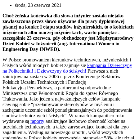
środa, 23 czerwca 2021
Choć żeńska końcówka dla słowa inżynier została niejako
zawłaszczona przez słowo używane dla pracy dyplomowej
pisanej na koniec I etapu studiów inżynierskich, to o kobietach
inżynierach albo inaczej inżynierkach, warto pamiętać -
szczególnie 23 czerwca, gdy obchodzony jest Międzynarodowy
Dzień Kobiet w Inżynierii (ang. International Women in
Engineering Day-INWED).
W Polsce promowaniem kierunków technicznych, inżynierskich i
ścisłych wśród młodych kobiet zajmuje się
kampania Dziewczyny
na Politechniki! i Dziewczyny do ścisłych!
Pierwsza z nich
zainicjowana została w 2006 r. przez Konferencję Rektorów
Polskich Uczelni Technicznych i Fundację
Edukacyjną Perspektywy, a partnerami są odpowiednie
Ministerstwa oraz Pełnomocnik Rządu do spraw Równego
Traktowania. Jako jeden z najważniejszych celów kampanie
stawiają sobie “przełamywanie stereotypów w myśleniu i
zachęcanie uczennic szkół ponadgimnazjalnych do podejmowania
studiów technicznych i ścisłych”. W ramach kampanii co roku
wydawane są
raporty
analizujące liczbowo obecność kobiet na
uczelniach technicznych, a także zarysowujące kontekst dla tego
zagadnienia. Według najnowszego raportu, wśród wszystkich
studentów w Polsce kobiety przeważają, stanowiąc 58%, ale udział