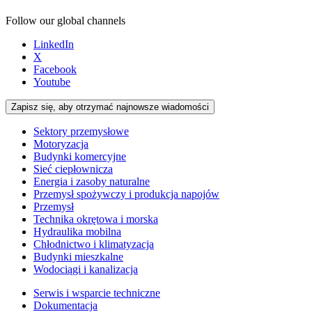
Follow our global channels
LinkedIn
X
Facebook
Youtube
Zapisz się, aby otrzymać najnowsze wiadomości
Sektory przemysłowe
Motoryzacja
Budynki komercyjne
Sieć ciepłownicza
Energia i zasoby naturalne
Przemysł spożywczy i produkcja napojów
Przemysł
Technika okrętowa i morska
Hydraulika mobilna
Chłodnictwo i klimatyzacja
Budynki mieszkalne
Wodociągi i kanalizacja
Serwis i wsparcie techniczne
Dokumentacja