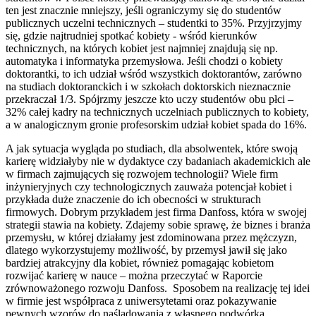
ten jest znacznie mniejszy, jeśli ograniczymy się do studentów
publicznych uczelni technicznych – studentki to 35%. Przyjrzyjmy
się, gdzie najtrudniej spotkać kobiety - wśród kierunków
technicznych, na których kobiet jest najmniej znajdują się np.
automatyka i informatyka przemysłowa. Jeśli chodzi o kobiety
doktorantki, to ich udział wśród wszystkich doktorantów, zarówno
na studiach doktoranckich i w szkołach doktorskich nieznacznie
przekraczał 1/3. Spójrzmy jeszcze kto uczy studentów obu płci –
32% całej kadry na technicznych uczelniach publicznych to kobiety,
a w analogicznym gronie profesorskim udział kobiet spada do 16%.
A jak sytuacja wygląda po studiach, dla absolwentek, które swoją
karierę widziałyby nie w dydaktyce czy badaniach akademickich ale
w firmach zajmujących się rozwojem technologii? Wiele firm
inżynieryjnych czy technologicznych zauważa potencjał kobiet i
przykłada duże znaczenie do ich obecności w strukturach
firmowych. Dobrym przykładem jest firma Danfoss, która w swojej
strategii stawia na kobiety. Zdajemy sobie sprawę, że biznes i branża
przemysłu, w której działamy jest zdominowana przez mężczyzn,
dlatego wykorzystujemy możliwość, by przemysł jawił się jako
bardziej atrakcyjny dla kobiet, również pomagając kobietom
rozwijać karierę w nauce – można przeczytać w Raporcie
zrównoważonego rozwoju Danfoss. Sposobem na realizację tej idei
w firmie jest współpraca z uniwersytetami oraz pokazywanie
pewnych wzorów do naśladowania z własnego podwórka.