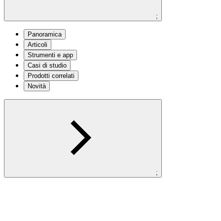
;
Panoramica
Articoli
Strumenti e app
Casi di studio
Prodotti correlati
Novità
;