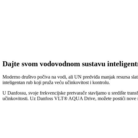
Dajte svom vodovodnom sustavu inteligen
Moderno društvo počiva na vodi, ali UN predviđa manjak resursa slatk
inteligentan rub koji pruža veću učinkovitost i kontrolu.
U Danfossu, svoje frekvencijske pretvarače stavljamo u središte tra
učinkovitosti. Uz Danfoss VLT® AQUA Drive, možete postići nove razin