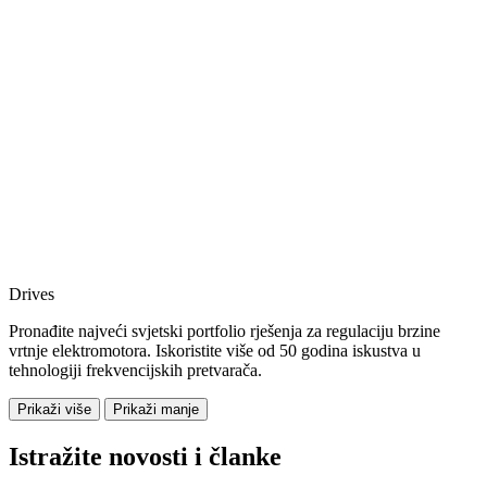
Drives
Pronađite najveći svjetski portfolio rješenja za regulaciju brzine
vrtnje elektromotora. Iskoristite više od 50 godina iskustva u
tehnologiji frekvencijskih pretvarača.
Prikaži više
Prikaži manje
Istražite novosti i članke