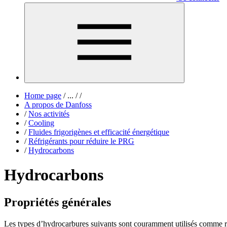
Home page
/
...
/
/
A propos de Danfoss
/
Nos activités
/
Cooling
/
Fluides frigorigènes et efficacité énergétique
/
Réfrigérants pour réduire le PRG
/
Hydrocarbons
Hydrocarbons
Propriétés générales
Les types d’hydrocarbures suivants sont couramment utilisés comme ré