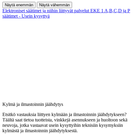
Näytä enemmän
Näytä vähemmän
Elektroniset säätimet ja niihin liittyvät palvelut
EKE 1 A,B,C,D ja P
säätimet - Usein kysyttyä
Kylmä ja ilmastoinnin jäähdytys
Etsitkö vastauksia liittyen kylmään ja ilmastoinnin jäähdytykseen?
Täältä saat tietoa tuotteista, vinkkejä asennukseen ja huoltoon sekä
neuvoja, jotka vastaavat usein kysyttyihin teknisiin kysymyksiin
kylmästä ja ilmastoinnin jäähdytyksestä.