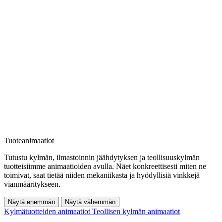
Tuoteanimaatiot
Tutustu kylmän, ilmastoinnin jäähdytyksen ja teollisuuskylmän
tuotteisiimme animaatioiden avulla. Näet konkreettisesti miten ne
toimivat, saat tietää niiden mekaniikasta ja hyödyllisiä vinkkejä
vianmääritykseen.
Näytä enemmän
Näytä vähemmän
Kylmätuotteiden animaatiot
Teollisen kylmän animaatiot