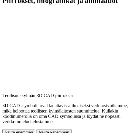
Piirrokset, infografiikat ja animaatiot
Teollisuuskylmän 3D CAD piirroksia
3D CAD -symbolit ovat ladattavissa ilmaiseksi verkkosivuiltamme,
mikä helpottaa teollisten kylmälaitosten suunnittelua. Kullakin
koodinumerolla on oma CAD-symbolinsa ja löydät ne nopeasti
verkkotuoteluettelostamme.
Näytä enemmän
Näytä vähemmän