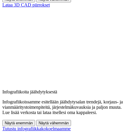
Lataa 3D CAD piirrokset
Infografiikoita jäähdytyksestä
Infografiikoissamme esitellään jäähdytysalan trendejä, korjaus- ja
vianmääritystoimenpiteitä, järjestelmäkuvauksia ja paljon muuta.
Lue lisää verkosta tai lataa itsellesi oma kappaleesi.
Näytä enemmän
Näytä vähemmän
Tutustu infografiikkakokoelmaamme