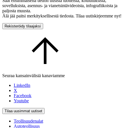
Saat ensimmäisenä tiedon uusista tuotteista, koulutuksista,
sovelluksista, asennus- ja vianetsintävideoista, infografiikoista ja
paljosta muusta.
Älä jää paitsi merkityksellisestä tiedosta. Tilaa uutiskirjeemme nyt!
Rekisteröidy tilaajaksi
Seuraa kansainvälisiä kanaviamme
LinkedIn
X
Facebook
Youtube
Tilaa uusimmat uutiset
Teollisuudenalat
Autoteollisuus