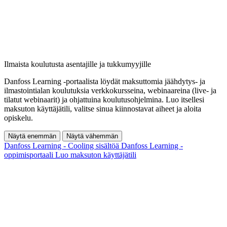
Ilmaista koulutusta asentajille ja tukkumyyjille
Danfoss Learning -portaalista löydät maksuttomia jäähdytys- ja
ilmastointialan koulutuksia verkkokursseina, webinaareina (live- ja
tilatut webinaarit) ja ohjattuina koulutusohjelmina. Luo itsellesi
maksuton käyttäjätili, valitse sinua kiinnostavat aiheet ja aloita
opiskelu.
Näytä enemmän
Näytä vähemmän
Danfoss Learning - Cooling sisältöä
Danfoss Learning -
oppimisportaali
Luo maksuton käyttäjätili