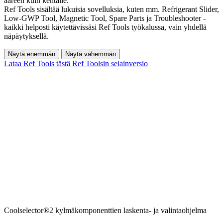
ääreen kuin kentälle.
Ref Tools sisältää lukuisia sovelluksia, kuten mm. Refrigerant Slider,
Low-GWP Tool, Magnetic Tool, Spare Parts ja Troubleshooter -
kaikki helposti käytettävissäsi Ref Tools työkalussa, vain yhdellä
näpäytyksellä.
Näytä enemmän
Näytä vähemmän
Lataa Ref Tools tästä
Ref Toolsin selainversio
Coolselector®2 kylmäkomponenttien laskenta- ja valintaohjelma