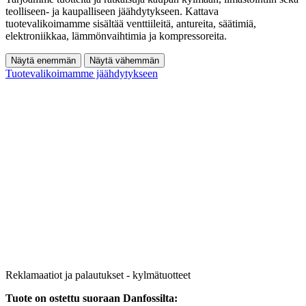
teolliseen- ja kaupalliseen jäähdytykseen. Kattava
tuotevalikoimamme sisältää venttiileitä, antureita, säätimiä,
elektroniikkaa, lämmönvaihtimia ja kompressoreita.
Näytä enemmän
Näytä vähemmän
Tuotevalikoimamme jäähdytykseen
Reklamaatiot ja palautukset - kylmätuotteet
Tuote on ostettu suoraan Danfossilta: