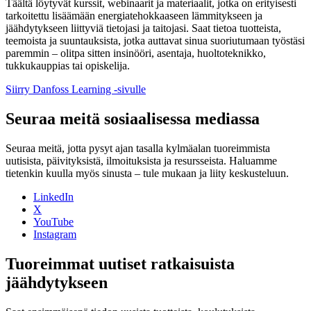
Täältä löytyvät kurssit, webinaarit ja materiaalit, jotka on erityisesti
tarkoitettu lisäämään energiatehokkaaseen lämmitykseen ja
jäähdytykseen liittyviä tietojasi ja taitojasi. Saat tietoa tuotteista,
teemoista ja suuntauksista, jotka auttavat sinua suoriutumaan työstäsi
paremmin – olitpa sitten insinööri, asentaja, huoltoteknikko,
tukkukauppias tai opiskelija.
Siirry Danfoss Learning -sivulle
Seuraa meitä sosiaalisessa mediassa
Seuraa meitä, jotta pysyt ajan tasalla kylmäalan tuoreimmista
uutisista, päivityksistä, ilmoituksista ja resursseista. Haluamme
tietenkin kuulla myös sinusta – tule mukaan ja liity keskusteluun.
LinkedIn
X
YouTube
Instagram
Tuoreimmat uutiset ratkaisuista
jäähdytykseen