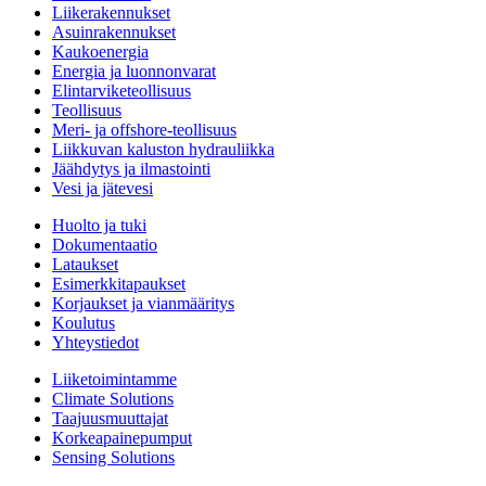
Liikerakennukset
Asuinrakennukset
Kaukoenergia
Energia ja luonnonvarat
Elintarviketeollisuus
Teollisuus
Meri- ja offshore-teollisuus
Liikkuvan kaluston hydrauliikka
Jäähdytys ja ilmastointi
Vesi ja jätevesi
Huolto ja tuki
Dokumentaatio
Lataukset
Esimerkkitapaukset
Korjaukset ja vianmääritys
Koulutus
Yhteystiedot
Liiketoimintamme
Climate Solutions
Taajuusmuuttajat
Korkeapainepumput
Sensing Solutions