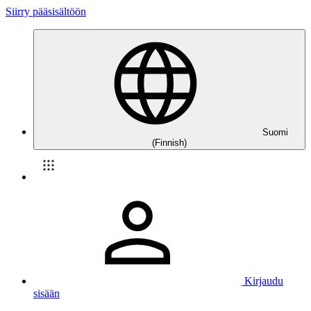
Siirry pääsisältöön
Suomi
(Finnish)
Kirjaudu
sisään