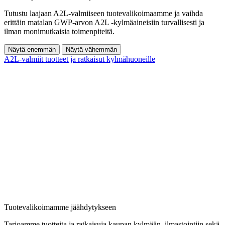
Tutustu laajaan A2L-valmiiseen tuotevalikoimaamme ja vaihda
erittäin matalan GWP-arvon A2L -kylmäaineisiin turvallisesti ja
ilman monimutkaisia toimenpiteitä.
Näytä enemmän
Näytä vähemmän
A2L-valmiit tuotteet ja ratkaisut kylmähuoneille
Tuotevalikoimamme jäähdytykseen
Tarjoamme tuotteita ja ratkaisuja kaupan kylmään, ilmastointiin sekä