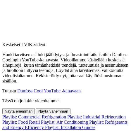
Keskeiset LVIK-videot
Hanki tarvitsemasi tuki jäähdytys- ja ilmastointiratkaisuihin Danfoss
Coolingin YouTube-kanavasta. Videoillamme käsitellään keskeisiä
aihepiirejä, kuten tämänhetkisiä trendejä, tuoteuutisia ja asennukseen
ja huoltoon liittyviä teemoja. Löydät aina tarvitsemasi valikoidulta
videolistaltamme. Rekisteröidy nyt, jotta saat käyttöösi uusimman
sisällön.
Tutustu
Danfoss Cool YouTube -kanavaan
Tässä on joitakin videoitamme:
Näytä enemmän
Näytä vähemmän
Playlist: Commercial Refrigeration
Playlist: Industrial Refrigeration
Playlist: Food Retail
Playlist: Air Conditioning
Playlist: Refrigerants
and Energy Efficiency
Playlist: Installation Guides