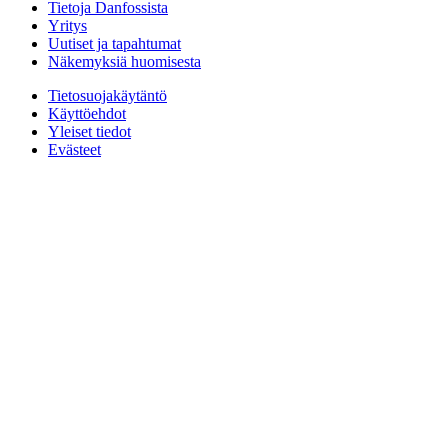
Tietoja Danfossista
Yritys
Uutiset ja tapahtumat
Näkemyksiä huomisesta
Tietosuojakäytäntö
Käyttöehdot
Yleiset tiedot
Evästeet