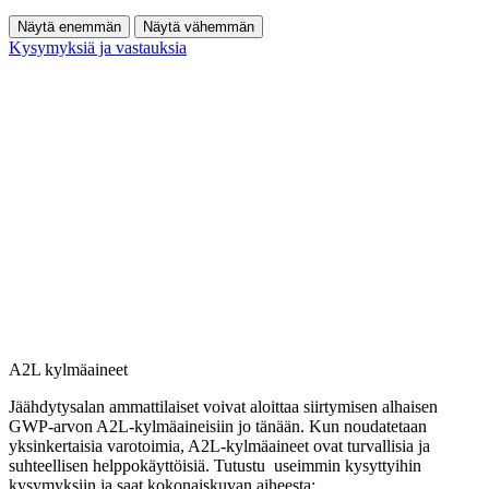
Näytä enemmän
Näytä vähemmän
Kysymyksiä ja vastauksia
A2L kylmäaineet
Jäähdytysalan ammattilaiset voivat aloittaa siirtymisen alhaisen
GWP-arvon A2L-kylmäaineisiin jo tänään. Kun noudatetaan
yksinkertaisia varotoimia, A2L-kylmäaineet ovat turvallisia ja
suhteellisen helppokäyttöisiä. Tutustu useimmin kysyttyihin
kysymyksiin ja saat kokonaiskuvan aiheesta: