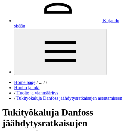
Kirjaudu
sisään
Home page
/
...
/
/
Huolto ja tuki
/
Huolto ja vianmääritys
/
Tukityökaluja Danfoss jäähdytysratkaisujen asentamiseen
Tukityökaluja Danfoss
jäähdytysratkaisujen