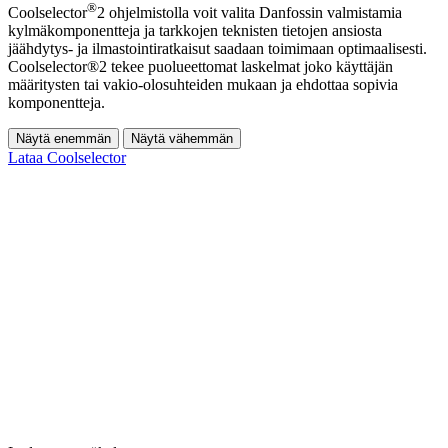
®
Coolselector
2 ohjelmistolla voit valita Danfossin valmistamia
kylmäkomponentteja ja tarkkojen teknisten tietojen ansiosta
jäähdytys- ja ilmastointiratkaisut saadaan toimimaan optimaalisesti.
Coolselector®2 tekee puolueettomat laskelmat joko käyttäjän
määritysten tai vakio-olosuhteiden mukaan ja ehdottaa sopivia
komponentteja.
Näytä enemmän
Näytä vähemmän
Lataa Coolselector