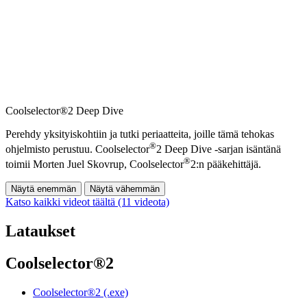
Coolselector®2 Deep Dive
Perehdy yksityiskohtiin ja tutki periaatteita, joille tämä tehokas
®
ohjelmisto perustuu. Coolselector
2 Deep Dive -sarjan isäntänä
®
toimii Morten Juel Skovrup, Coolselector
2:n pääkehittäjä.
Näytä enemmän
Näytä vähemmän
Katso kaikki videot täältä (11 videota)
Lataukset
Coolselector®2
Coolselector®2 (.exe)