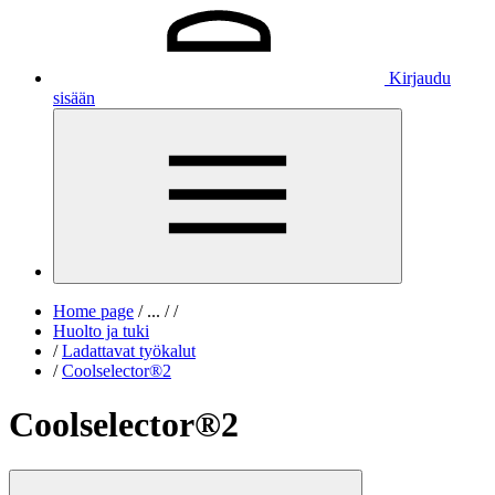
Kirjaudu
sisään
Home page
/
...
/
/
Huolto ja tuki
/
Ladattavat työkalut
/
Coolselector®2
Coolselector®2