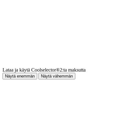
Lataa ja käytä Coolselector®2:ta maksutta
Näytä enemmän
Näytä vähemmän