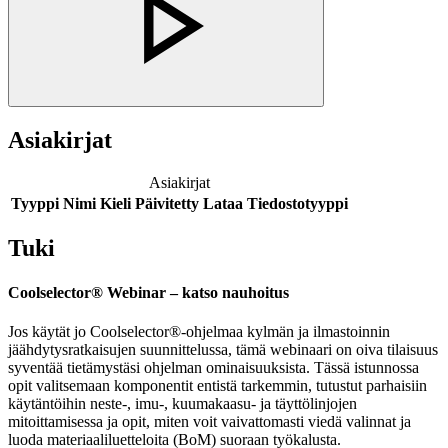
Asiakirjat
Asiakirjat
Tyyppi
Nimi
Kieli
Päivitetty
Lataa
Tiedostotyyppi
Tuki
Coolselector® Webinar – katso nauhoitus
Jos käytät jo Coolselector®-ohjelmaa kylmän ja ilmastoinnin
jäähdytysratkaisujen suunnittelussa, tämä webinaari on oiva tilaisuus
syventää tietämystäsi ohjelman ominaisuuksista. Tässä istunnossa
opit valitsemaan komponentit entistä tarkemmin, tutustut parhaisiin
käytäntöihin neste-, imu-, kuumakaasu- ja täyttölinjojen
mitoittamisessa ja opit, miten voit vaivattomasti viedä valinnat ja
luoda materiaaliluetteloita (BoM) suoraan työkalusta.