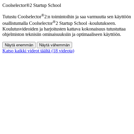
Coolselector®2 Startup School
®
Tutustu Coolselector
2:n toimintoihin ja saa varmuutta sen käyttöön
®
osallistumalla Coolselector
2 Startup School -koulutukseen.
Koulutusvideoiden ja harjoitusten kattava kokonaisuus tutustuttaa
ohjelmiston teknisiin ominaisuuksiin ja optimaaliseen käyttöön.
Näytä enemmän
Näytä vähemmän
Katso kaikki videot täältä (18 videota)