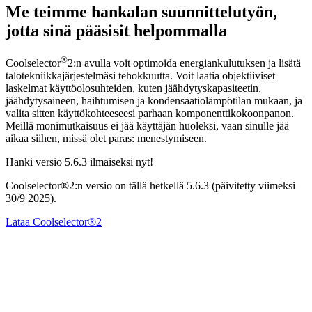
Me teimme hankalan suunnittelutyön,
jotta sinä pääsisit helpommalla
®
Coolselector
2:n avulla voit optimoida energiankulutuksen ja lisätä
talotekniikkajärjestelmäsi tehokkuutta. Voit laatia objektiiviset
laskelmat käyttöolosuhteiden, kuten jäähdytyskapasiteetin,
jäähdytysaineen, haihtumisen ja kondensaatiolämpötilan mukaan, ja
valita sitten käyttökohteeseesi parhaan komponenttikokoonpanon.
Meillä monimutkaisuus ei jää käyttäjän huoleksi, vaan sinulle jää
aikaa siihen, missä olet paras: menestymiseen.
Hanki versio 5.6.3 ilmaiseksi nyt!
Coolselector®2:n versio on tällä hetkellä 5.6.3 (päivitetty viimeksi
30/9 2025).
Lataa Coolselector®2