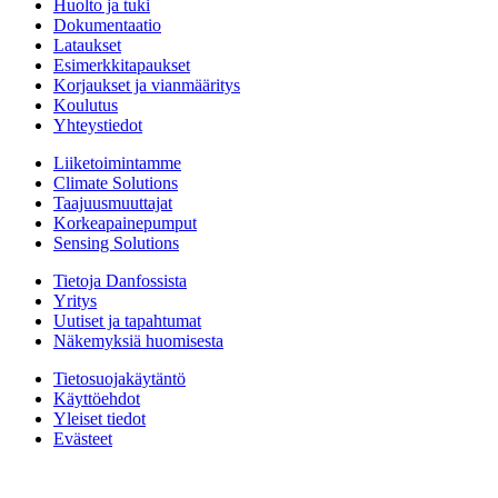
Huolto ja tuki
Dokumentaatio
Lataukset
Esimerkkitapaukset
Korjaukset ja vianmääritys
Koulutus
Yhteystiedot
Liiketoimintamme
Climate Solutions
Taajuusmuuttajat
Korkeapainepumput
Sensing Solutions
Tietoja Danfossista
Yritys
Uutiset ja tapahtumat
Näkemyksiä huomisesta
Tietosuojakäytäntö
Käyttöehdot
Yleiset tiedot
Evästeet