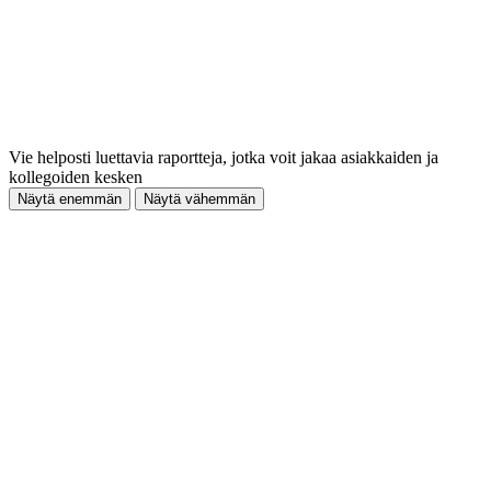
Vie helposti luettavia raportteja, jotka voit jakaa asiakkaiden ja
kollegoiden kesken
Näytä enemmän
Näytä vähemmän