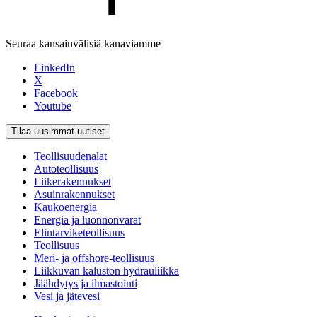
Seuraa kansainvälisiä kanaviamme
LinkedIn
X
Facebook
Youtube
Tilaa uusimmat uutiset
Teollisuudenalat
Autoteollisuus
Liikerakennukset
Asuinrakennukset
Kaukoenergia
Energia ja luonnonvarat
Elintarviketeollisuus
Teollisuus
Meri- ja offshore-teollisuus
Liikkuvan kaluston hydrauliikka
Jäähdytys ja ilmastointi
Vesi ja jätevesi