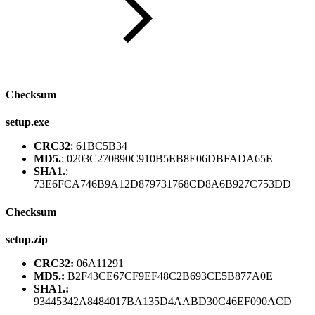
Checksum
setup.exe
CRC32
: 61BC5B34
MD5.
: 0203C270890C910B5EB8E06DBFADA65E
SHA1.
:
73E6FCA746B9A12D879731768CD8A6B927C753DD
Checksum
setup.zip
CRC32:
06A11291
MD5.:
B2F43CE67CF9EF48C2B693CE5B877A0E
SHA1.:
93445342A8484017BA135D4AABD30C46EF090ACD