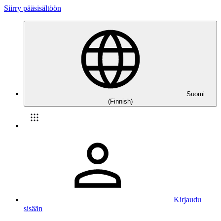
Siirry pääsisältöön
Suomi
(Finnish)
Kirjaudu
sisään