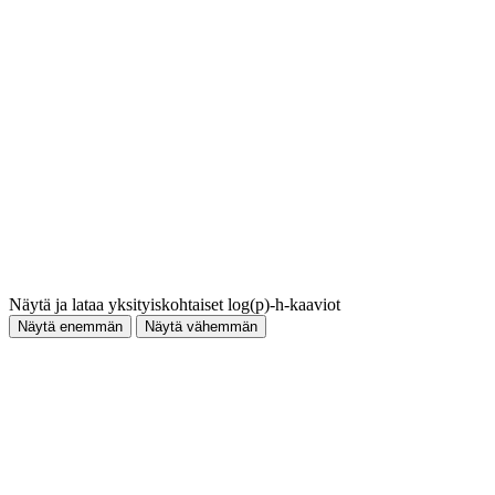
Näytä ja lataa yksityiskohtaiset log(p)-h-kaaviot
Näytä enemmän
Näytä vähemmän