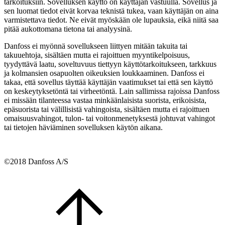
tarkoituksiin. Sovelluksen käyttö on käyttäjän vastuulla. Sovellus ja
sen luomat tiedot eivät korvaa teknistä tukea, vaan käyttäjän on aina
varmistettava tiedot. Ne eivät myöskään ole lupauksia, eikä niitä saa
pitää aukottomana tietona tai analyysinä.
Danfoss ei myönnä sovellukseen liittyen mitään takuita tai
takuuehtoja, sisältäen mutta ei rajoittuen myyntikelpoisuus,
tyydyttävä laatu, soveltuvuus tiettyyn käyttötarkoitukseen, tarkkuus
ja kolmansien osapuolten oikeuksien loukkaaminen. Danfoss ei
takaa, että sovellus täyttää käyttäjän vaatimukset tai että sen käyttö
on keskeytyksetöntä tai virheetöntä. Lain sallimissa rajoissa Danfoss
ei missään tilanteessa vastaa minkäänlaisista suorista, erikoisista,
epäsuorista tai välillisistä vahingoista, sisältäen mutta ei rajoittuen
omaisuusvahingot, tulon- tai voitonmenetyksestä johtuvat vahingot
tai tietojen häviäminen sovelluksen käytön aikana.
©2018 Danfoss A/S