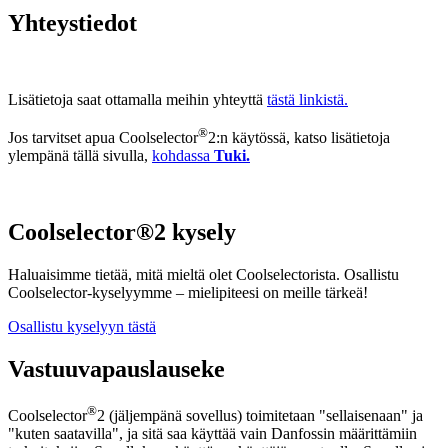
Yhteystiedot
Lisätietoja saat ottamalla meihin yhteyttä
tästä linkistä.
®
Jos tarvitset apua Coolselector
2:n käytössä, katso lisätietoja
ylempänä tällä sivulla,
kohdassa
Tuki.
Coolselector®2 kysely
Haluaisimme tietää, mitä mieltä olet Coolselectorista. Osallistu
Coolselector-kyselyymme – mielipiteesi on meille tärkeä!
Osallistu kyselyyn tästä
Vastuuvapauslauseke
®
Coolselector
2 (jäljempänä sovellus) toimitetaan "sellaisenaan" ja
"kuten saatavilla", ja sitä saa käyttää vain Danfossin määrittämiin