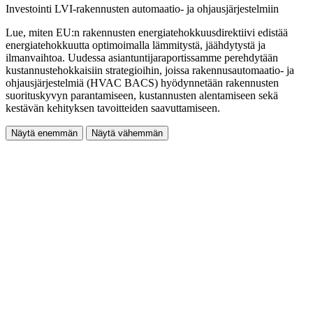
Investointi LVI-rakennusten automaatio- ja ohjausjärjestelmiin
Lue, miten EU:n rakennusten energiatehokkuusdirektiivi edistää
energiatehokkuutta optimoimalla lämmitystä, jäähdytystä ja
ilmanvaihtoa. Uudessa asiantuntijaraportissamme perehdytään
kustannustehokkaisiin strategioihin, joissa rakennusautomaatio- ja
ohjausjärjestelmiä (HVAC BACS) hyödynnetään rakennusten
suorituskyvyn parantamiseen, kustannusten alentamiseen sekä
kestävän kehityksen tavoitteiden saavuttamiseen.
Näytä enemmän
Näytä vähemmän