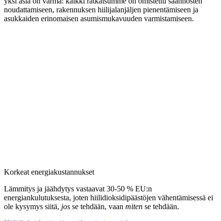
yksi asia on varma: kaikki ratkaisumme on omistettu säännösten
noudattamiseen, rakennuksen hiilijalanjäljen pienentämiseen ja
asukkaiden erinomaisen asumismukavuuden varmistamiseen.
Korkeat energiakustannukset
Lämmitys ja jäähdytys vastaavat 30-50 % EU:n
energiankulutuksesta, joten hiilidioksidipäästöjen vähentämisessä ei
ole kysymys siitä,
jos
se tehdään, vaan
miten
se tehdään.