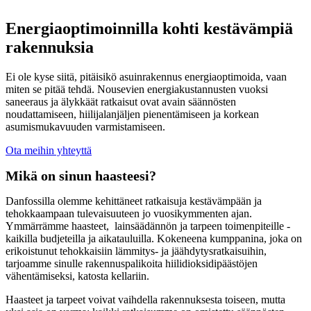
Energiaoptimoinnilla kohti kestävämpiä
rakennuksia
Ei ole kyse siitä, pitäisikö asuinrakennus energiaoptimoida, vaan
miten se pitää tehdä. Nousevien energiakustannusten vuoksi
saneeraus ja älykkäät ratkaisut ovat avain säännösten
noudattamiseen, hiilijalanjäljen pienentämiseen ja korkean
asumismukavuuden varmistamiseen.
Ota meihin yhteyttä
Mikä on sinun haasteesi?
Danfossilla olemme kehittäneet ratkaisuja kestävämpään ja
tehokkaampaan tulevaisuuteen jo vuosikymmenten ajan.
Ymmärrämme haasteet, lainsäädännön ja tarpeen toimenpiteille -
kaikilla budjeteilla ja aikatauluilla. Kokeneena kumppanina, joka on
erikoistunut tehokkaisiin lämmitys- ja jäähdytysratkaisuihin,
tarjoamme sinulle rakennuspalikoita hiilidioksidipäästöjen
vähentämiseksi, katosta kellariin.
Haasteet ja tarpeet voivat vaihdella rakennuksesta toiseen, mutta