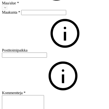
Maa/alue
*
Maakunta
*
Postitoimipaikka
Kommentteja
*