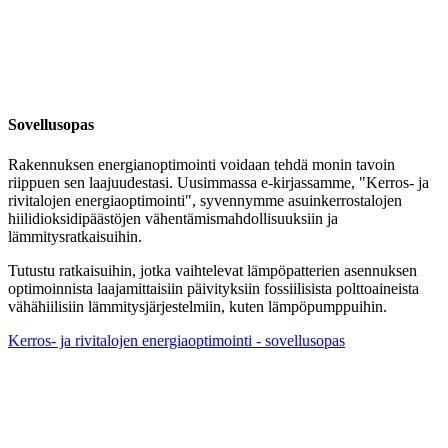
Sovellusopas
Rakennuksen energianoptimointi voidaan tehdä monin tavoin
riippuen sen laajuudestasi. Uusimmassa e-kirjassamme, "Kerros- ja
rivitalojen energiaoptimointi", syvennymme asuinkerrostalojen
hiilidioksidipäästöjen vähentämismahdollisuuksiin ja
lämmitysratkaisuihin.
Tutustu ratkaisuihin, jotka vaihtelevat lämpöpatterien asennuksen
optimoinnista laajamittaisiin päivityksiin fossiilisista polttoaineista
vähähiilisiin lämmitysjärjestelmiin, kuten lämpöpumppuihin.
Kerros- ja rivitalojen energiaoptimointi - sovellusopas