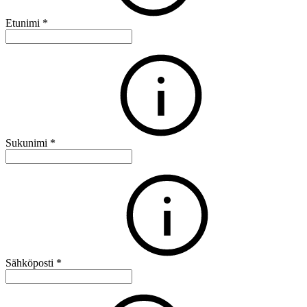
Etunimi
*
Sukunimi
*
Sähköposti
*