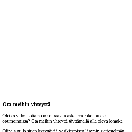
Ota meihin yhteyttä
Oletko valmis ottamaan seuraavan askeleen rakennuksesi
optimoinnissa? Ota meihin yhteyttä täyttämällä alla oleva lomake.
Olipa sinulla sitten kysyttävää vesikiertoisen lämmitysjärjestelmän