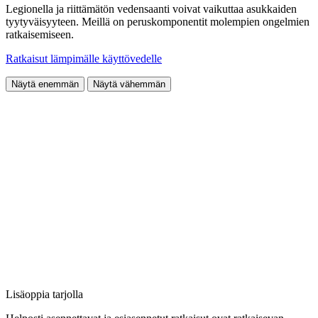
Legionella ja riittämätön vedensaanti voivat vaikuttaa asukkaiden
tyytyväisyyteen. Meillä on peruskomponentit molempien ongelmien
ratkaisemiseen.
Ratkaisut lämpimälle käyttövedelle
Näytä enemmän
Näytä vähemmän
Lisäoppia tarjolla