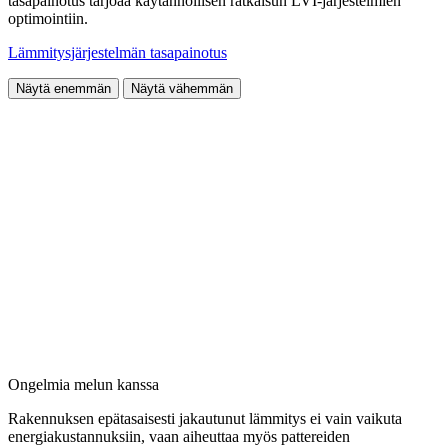
tasapainotus tarjoaa käytännöllisen ratkaisun LVI-järjestelmien
optimointiin.
Lämmitysjärjestelmän tasapainotus
Näytä enemmän
Näytä vähemmän
Ongelmia melun kanssa
Rakennuksen epätasaisesti jakautunut lämmitys ei vain vaikuta
energiakustannuksiin, vaan aiheuttaa myös pattereiden