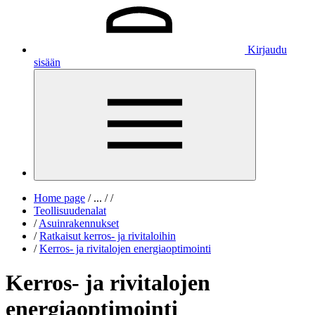
Kirjaudu
sisään
Home page
/
...
/
/
Teollisuudenalat
/
Asuinrakennukset
/
Ratkaisut kerros- ja rivitaloihin
/
Kerros- ja rivitalojen energiaoptimointi
Kerros- ja rivitalojen
energiaoptimointi