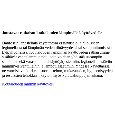
Joustavat ratkaisut kotitalouden lämpimälle käyttövedelle
Danfossin järjestelmiä käytettäessä ei tarvitse olla huolissaan
legionellasta tai lämpimän veden riittävyydestä tai sen puuttumisesta
kylpyhuoneissa. Kotitalouden lämpimän käyttöveden ratkaisumme
sisältävät vedenlämmittimet, jotka voidaan yhdistää useampiin
säiliöihin sekä varastointi että täyttöjärjestelmiin, legionellan estäviin
lämminvesiventtiileihin ja lämpötilasäätimiin. Yhdessä käytettäessä
ne varmistavat korkean suoritustehon, mukavuuden, hygieenisyyden
ja resurssien tehokkaan käytön myös kulutushuippujen aikana.
Kotitalouden lämmin käyttövesi