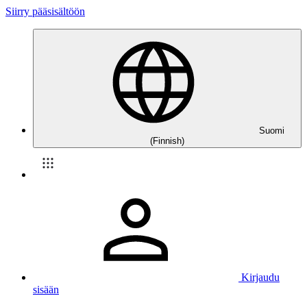
Siirry pääsisältöön
Suomi
(Finnish)
Kirjaudu
sisään