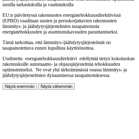
uusilla tarkastuksilla ja vaatimuksilla
EU:n päivitetyssä rakennusten energiatehokkuusdirektiivissä
(EPBD) vaaditaan uusien ja peruskorjattavien rakennusten
lämmitys- ja jäähdytysjärjestelmien tasapainotusta
energiatehokkuuden ja asumismukavuuden parantamiseksi.
Tämä tarkoittaa, että lämmitys-/jäähdytysjärjestelmät on
tasapainotettava ennen lopullista käyttöönottoa.
Uudistettu energiatehokkuusdirektiivi edellyttää tietyn kokoluokan
rakennuksille automaatio- ja ohjausjärjestelmiä tehokkuuden
optimoimiseksi. Ne ovat yhä tärkeämmässä osassa lämmitys- ja
jäähdytysjärjestelmien dynaamisessa tasapainotuksessa.
Näytä enemmän
Näytä vähemmän