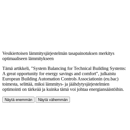
Vesikiertoisen lämmitysjärjestelmän tasapainotuksen merkitys
optimaaliseen lämmitykseen
Tämä artikkeli, "System Balancing for Technical Building Systems:
A great opportunity for energy savings and comfort", julkaistu
European Building Automation Controls Associationin (eu.bac)
toimesta, selittää, miksi lämmitys- ja jäähdytysjärjestelmien
optimointi on tärkeää ja kuinka tämä voi johtaa energiansäästöihin.
Näytä enemmän
Näytä vähemmän