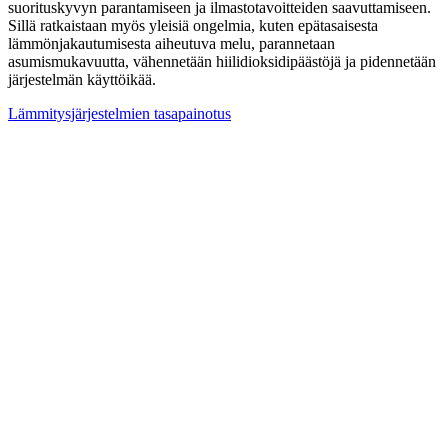
suorituskyvyn parantamiseen ja ilmastotavoitteiden saavuttamiseen.
Sillä ratkaistaan myös yleisiä ongelmia, kuten epätasaisesta
lämmönjakautumisesta aiheutuva melu, parannetaan
asumismukavuutta, vähennetään hiilidioksidipäästöjä ja pidennetään
järjestelmän käyttöikää.
Lämmitysjärjestelmien tasapainotus