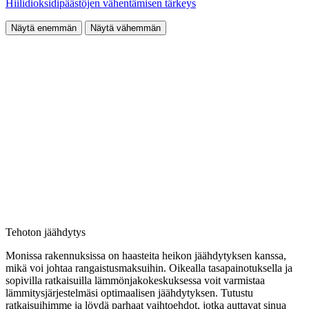
Hiilidioksidipäästöjen vähentämisen tärkeys
Näytä enemmän
Näytä vähemmän
Tehoton jäähdytys
Monissa rakennuksissa on haasteita heikon jäähdytyksen kanssa,
mikä voi johtaa rangaistusmaksuihin. Oikealla tasapainotuksella ja
sopivilla ratkaisuilla lämmönjakokeskuksessa voit varmistaa
lämmitysjärjestelmäsi optimaalisen jäähdytyksen. Tutustu
ratkaisuihimme ja löydä parhaat vaihtoehdot, jotka auttavat sinua