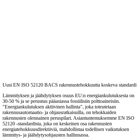
Uusi EN ISO 52120 BACS rakennustehokkuutta koskeva standardi
Lämmityksen ja jäähdytyksen osuus EU:n energiankulutuksesta on
30-50 % ja se perustuu pääasiassa fossiilisiin polttoaineisiin.
"Energiankulutuksen aktiivinen hallinta", joka toteutetaan
rakennusautomaatio- ja ohjausratkaisuilla, on tehokkaiden
rakennusten olennainen peruspilari. Asiantuntemuksemme EN ISO
52120 -standardista, joka on keskeinen osa rakennusten
energiatehokkuusdirektiiviä, mahdollistaa todellisen vaikutuksen
lämmitys- ja jäähdytysohjausten hallinnassa.