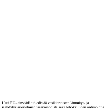
Uusi EU-lainsäädäntö edistää vesikiertoisten lämmitys- ja
jäähdytysjärjestelmien tasapainotusta sekä tehokkuuden optimointia