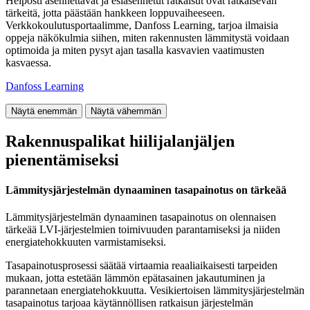
Helposti asennettavat ja esiasennetut ratkaisut ovat ratkaisevan
tärkeitä, jotta päästään hankkeen loppuvaiheeseen.
Verkkokoulutusportaalimme, Danfoss Learning, tarjoa ilmaisia
oppeja näkökulmia siihen, miten rakennusten lämmitystä voidaan
optimoida ja miten pysyt ajan tasalla kasvavien vaatimusten
kasvaessa.
Danfoss Learning
Näytä enemmän
Näytä vähemmän
Rakennuspalikat hiilijalanjäljen
pienentämiseksi
Lämmitysjärjestelmän dynaaminen tasapainotus on tärkeää
Lämmitysjärjestelmän dynaaminen tasapainotus on olennaisen
tärkeää LVI-järjestelmien toimivuuden parantamiseksi ja niiden
energiatehokkuuten varmistamiseksi.
Tasapainotusprosessi säätää virtaamia reaaliaikaisesti tarpeiden
mukaan, jotta estetään lämmön epätasainen jakautuminen ja
parannetaan energiatehokkuutta. Vesikiertoisen lämmitysjärjestelmän
tasapainotus tarjoaa käytännöllisen ratkaisun järjestelmän