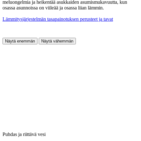
meluongelmia ja heikentää asukkaiden asumismukavuutta, kun
osassa asunnoissa on viileää ja osassa liian lämmin.
Lämmitysjärjestelmän tasapainotuksen perusteet ja tavat
Näytä enemmän
Näytä vähemmän
Puhdas ja riittävä vesi