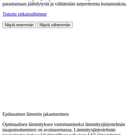
parantamaan jäähdytystä ja välttämään tarpeettomia kustannuksia.
Tutustu ratkaisuihimme
Näytä enemmän
Näytä vähemmän
Epätasainen lämmön jakautuminen
Optimaalisen lämmityksen varmistamiseksi lämmitysjärjestelmän
tasapainottaminen on avainasemassa. Lämmitysjärjestelmän