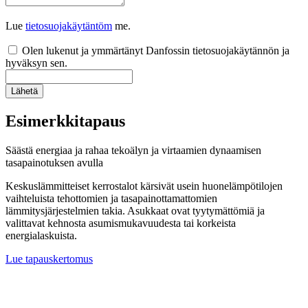
Lue
tietosuojakäytäntöm
me.
Olen lukenut ja ymmärtänyt Danfossin tietosuojakäytännön ja
hyväksyn sen.
Lähetä
Esimerkkitapaus
Säästä energiaa ja rahaa tekoälyn ja virtaamien dynaamisen
tasapainotuksen avulla
Keskuslämmitteiset kerrostalot kärsivät usein huonelämpötilojen
vaihteluista tehottomien ja tasapainottamattomien
lämmitysjärjestelmien takia. Asukkaat ovat tyytymättömiä ja
valittavat kehnosta asumismukavuudesta tai korkeista
energialaskuista.
Lue tapauskertomus