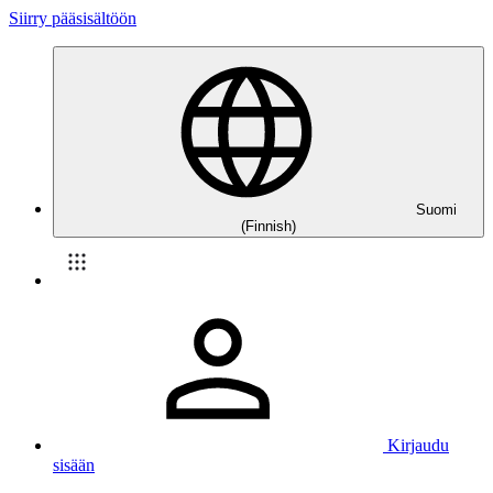
Siirry pääsisältöön
Suomi
(Finnish)
Kirjaudu
sisään