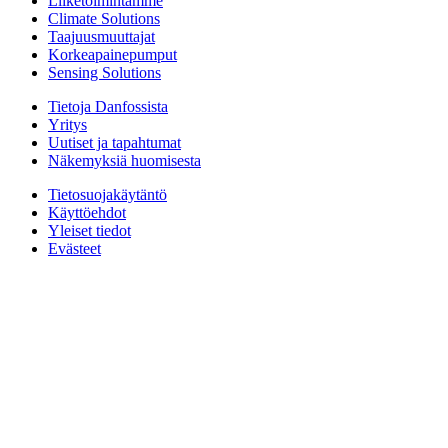
Liiketoimintamme
Climate Solutions
Taajuusmuuttajat
Korkeapainepumput
Sensing Solutions
Tietoja Danfossista
Yritys
Uutiset ja tapahtumat
Näkemyksiä huomisesta
Tietosuojakäytäntö
Käyttöehdot
Yleiset tiedot
Evästeet