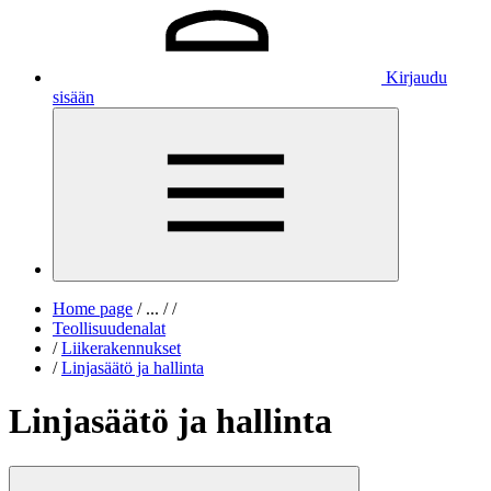
Kirjaudu
sisään
Home page
/
...
/
/
Teollisuudenalat
/
Liikerakennukset
/
Linjasäätö ja hallinta
Linjasäätö ja hallinta