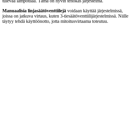
tulevaa lämpötilaa. Tämä on hyvin tehokas järjestelmä.
Manuaalisia linjasäätöventtiilejä
voidaan käyttää järjestelmissä,
joissa on jatkuva virtaus, kuten 3-tiesäätöventtiilijärjestelmissä. Niille
täytyy tehdä käyttöönotto, jotta mitoitusvirtaama toteutuu.