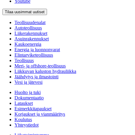
Youtube
Tilaa uusimmat uutiset
Teollisuudenalat
Autoteollisuus
Liikerakennukset
Asuinrakennukset
Kaukoenergia
Energia ja luonnonvarat
Elintarviketeollisuus
Teollisuus
Meri- ja offshore-teollisuus
Liikkuvan kaluston hydrauliikka
Jäähdytys ja ilmastointi
Vesi ja jätevesi
Huolto ja tuki
Dokumentaatio
Lataukset
Esimerkkitapaukset
Korjaukset ja vianmääritys
Koulutus
Yhteystiedot