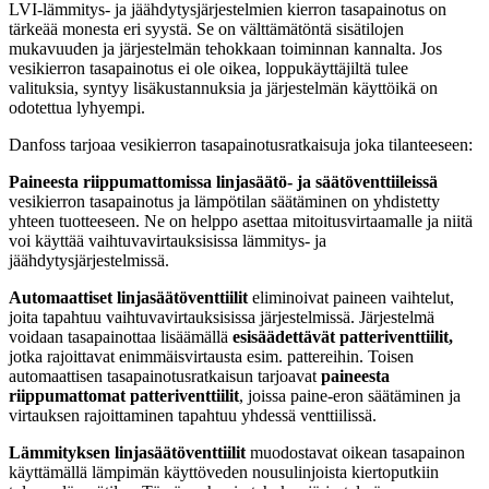
LVI-lämmitys- ja jäähdytysjärjestelmien kierron tasapainotus on
tärkeää monesta eri syystä. Se on välttämätöntä sisätilojen
mukavuuden ja järjestelmän tehokkaan toiminnan kannalta. Jos
vesikierron tasapainotus ei ole oikea, loppukäyttäjiltä tulee
valituksia, syntyy lisäkustannuksia ja järjestelmän käyttöikä on
odotettua lyhyempi.
Danfoss tarjoaa vesikierron tasapainotusratkaisuja joka tilanteeseen:
Paineesta riippumattomissa linjasäätö- ja säätöventtiileissä
vesikierron tasapainotus ja lämpötilan säätäminen on yhdistetty
yhteen tuotteeseen. Ne on helppo asettaa mitoitusvirtaamalle ja niitä
voi käyttää vaihtuvavirtauksisissa lämmitys- ja
jäähdytysjärjestelmissä.
Automaattiset linjasäätöventtiilit
eliminoivat paineen vaihtelut,
joita tapahtuu vaihtuvavirtauksisissa järjestelmissä. Järjestelmä
voidaan tasapainottaa lisäämällä
esisäädettävät patteriventtiilit,
jotka rajoittavat enimmäisvirtausta esim. pattereihin. Toisen
automaattisen tasapainotusratkaisun tarjoavat
paineesta
riippumattomat patteriventtiilit
, joissa paine-eron säätäminen ja
virtauksen rajoittaminen tapahtuu yhdessä venttiilissä.
Lämmityksen linjasäätöventtiilit
muodostavat oikean tasapainon
käyttämällä lämpimän käyttöveden nousulinjoista kiertoputkiin