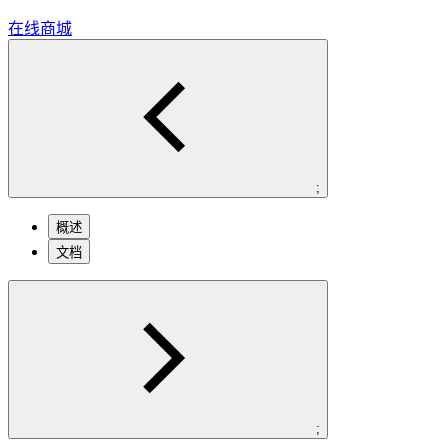
在线商城
;
概述
文档
;