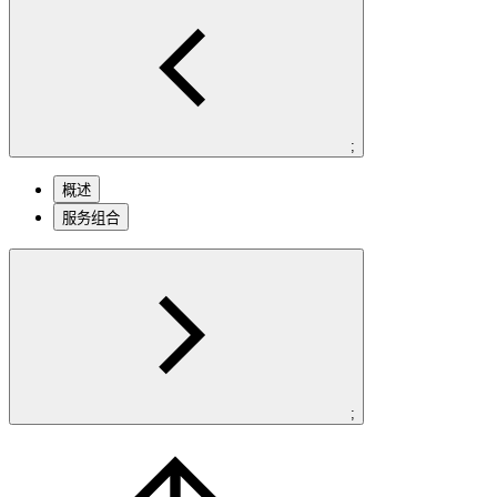
;
概述
服务组合
;