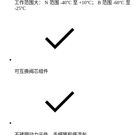
工作范围大： N 范围 -40°C 至 +10°C； B 范围 -60°C 至
-25°C
可互换阀芯组件
不锈钢动力元件、毛细管和感温包