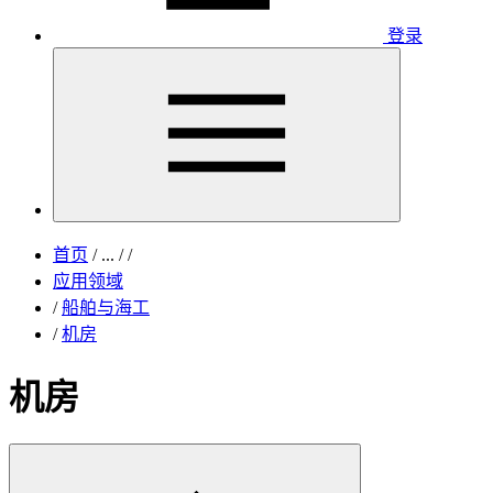
登录
首页
/
...
/
/
应用领域
/
船舶与海工
/
机房
机房