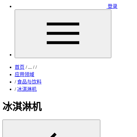
登录
首页
/
...
/
/
应用领域
/
食品与饮料
/
冰淇淋机
冰淇淋机