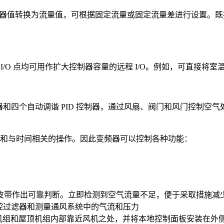
n Drive 将速度压力传感器值转换为流量值，可根据固定流量或固定流量
 点均可用作扩大控制器容量的远程 I/O。例如，可直接将室温传感器 (
rive 内置智能逻辑控制器和四个自动调谐 PID 控制器，通过风扇、阀
实时功能和与时间相关的操作。因此变频器可以控制各种功能：
皮带作出可靠判断。立即检测到空气流量不足，便于采取措施减
用于监控过滤器和测量通风系统中的气流和压力
处理机组和屋顶机组内部靠近风机之处，并将本地控制面板安装在外