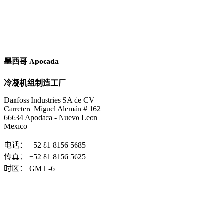
墨西哥 Apocada
冷凝机组制造工厂
Danfoss Industries SA de CV
Carretera Miguel Alemán # 162
66634 Apodaca - Nuevo Leon
Mexico
电话： +52 81 8156 5685
传真： +52 81 8156 5625
时区： GMT -6