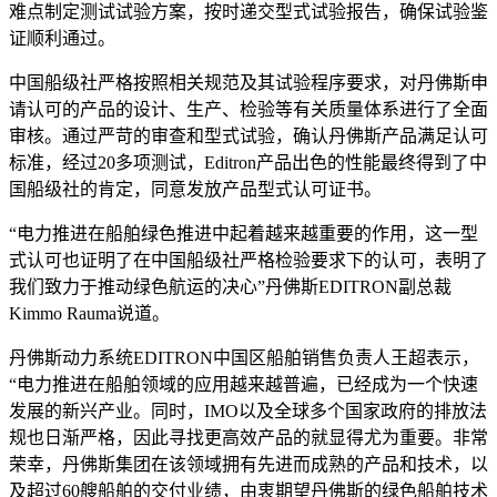
难点制定测试试验方案，按时递交型式试验报告，确保试验鉴
证顺利通过。
中国船级社严格按照相关规范及其试验程序要求，对丹佛斯申
请认可的产品的设计、生产、检验等有关质量体系进行了全面
审核。通过严苛的审查和型式试验，确认丹佛斯产品满足认可
标准，经过20多项测试，Editron产品出色的性能最终得到了中
国船级社的肯定，同意发放产品型式认可证书。
“电力推进在船舶绿色推进中起着越来越重要的作用，这一型
式认可也证明了在中国船级社严格检验要求下的认可，表明了
我们致力于推动绿色航运的决心”丹佛斯EDITRON副总裁
Kimmo Rauma说道。
丹佛斯动力系统EDITRON中国区船舶销售负责人王超表示，
“电力推进在船舶领域的应用越来越普遍，已经成为一个快速
发展的新兴产业。同时，IMO以及全球多个国家政府的排放法
规也日渐严格，因此寻找更高效产品的就显得尤为重要。非常
荣幸，丹佛斯集团在该领域拥有先进而成熟的产品和技术，以
及超过60艘船舶的交付业绩，由衷期望丹佛斯的绿色船舶技术