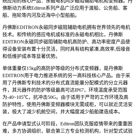
统应用的核心产品：永磁电机同步磁阻辅助电机和变频器。丹
佛斯动力系统Editron系列产品广泛应用于渡船、公务船、客
船、拖轮等内河及近海中小型船舶。
丹佛斯EDITRON永磁同步磁阻辅助电机拥有世界领先的电机
技术。和传统的感应电机或标准的永磁电机相比，丹佛斯
EDITRON永磁同步磁阻辅助电机高防护、高功率密度产品使
得设备安装布置十分灵活，同时具有结构紧凑,高效率,低噪音
和低维护成本等显著优势。
单体重量仅15kg的高防护等级的分布式变频器，是丹佛斯
EDITRON用于电力推进系统的另一高科技核心产品。由于采
用了丹佛斯专利技术的分布式直流能量分配模式的分立元器
件，其元器件的防护等级最高可达IP67，环境温度承受范围
为-40~105℃，抗冲击50G。由于适用于严苛的工作环境及高
防护特性，使用丹佛斯变频器模块无需成柜，可以就近灵活安
装，极大了减少机舱空间，并大幅度减少船舶建造成本。
在产品申请型式认可阶段，Editron团队克服疫情带来的重重困
难，多方协调组织，联合第三方专业检测机构，针对型式试验