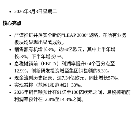
2026年3月3日星期二
核心亮点
严谨推进并落实全新的“LEAP 2030”战略，在所有业务
板块均显现出显著成效。
销售额有机增长3%，达94亿欧元，其中上半年增
长-3%，下半年增长9%。
息税摊销前（EBITA）利润率提升0.4个百分点至
12.9%，创新研发投资增至集团销售额的5.3%。
现金流创历史纪录，达7.34亿欧元，同比增长57%。
实现减排（范围1和范围2）33%。
2026年销售额预计在91亿至106亿欧元之间，息税摊销前
利润率预计在12.8%至14.3%之间。