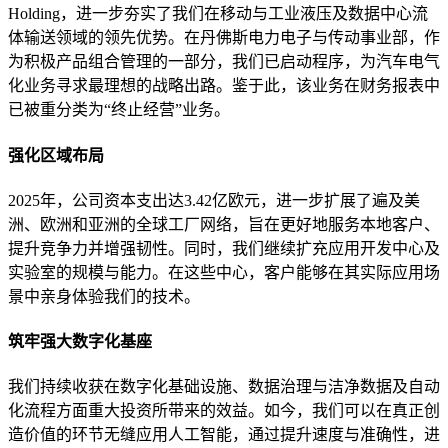
Holding，进一步夯实了我们在移动与工业液压及数据中心流
体输送领域的领先优势。在丹佛斯电力电子与传动事业部，作
为积极产品组合管理的一部分，我们已启动程序，为汽车电气
化业务寻求最理想的战略出路。鉴于此，该业务在财务报表中
已被重分类为“终止经营”业务。
强化区域布局
2025年，公司资本支出达3.42亿欧元，进一步扩展了遍及美
洲、欧洲和亚洲的全球工厂网络，旨在更好地服务本地客户、
提升竞争力并增强韧性。同时，我们继续扩充应用开发中心及
实验室的规模与能力。在这些中心，客户能够在其实际应用场
景中亲身体验我们的技术。
筑牢强大数字化基座
我们持续收获在数字化基础设施、数据治理与洁净数据及自动
化流程方面重大投资所带来的效益。如今，我们可以在真正创
造价值的环节无缝应用人工智能，通过提升速度与准确性，进