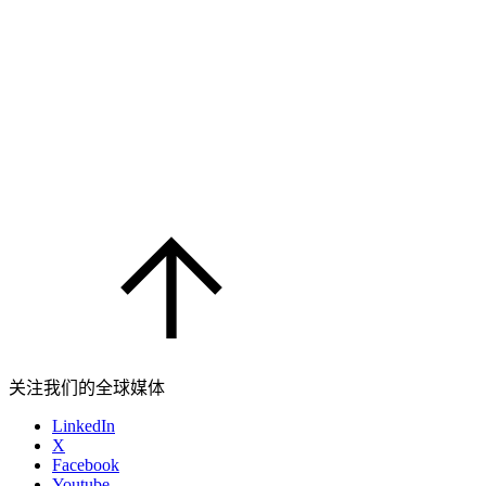
关注我们的全球媒体
LinkedIn
X
Facebook
Youtube