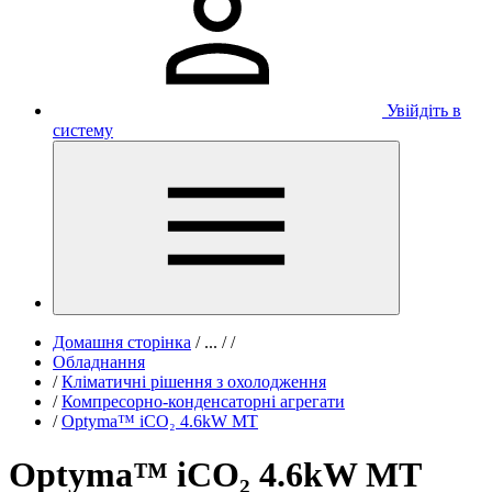
Увійдіть в
систему
Домашня сторінка
/
...
/
/
Обладнання
/
Кліматичні рішення з охолодження
/
Компресорно-конденсаторні агрегати
/
Optyma™ iCO₂ 4.6kW MT
Optyma™ iCO₂ 4.6kW MT