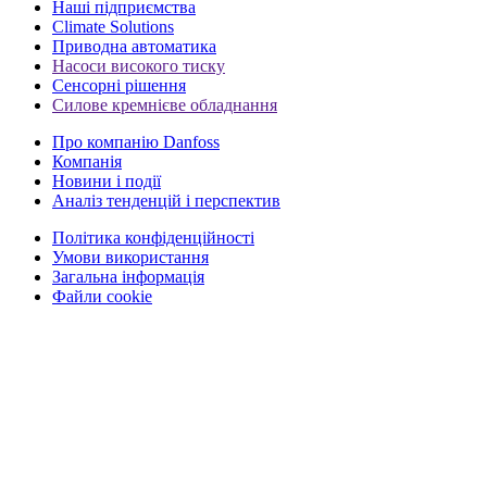
Наші підприємства
Climate Solutions
Приводна автоматика
Насоси високого тиску
Сенсорні рішення
Силове кремнієве обладнання
Про компанію Danfoss
Компанія
Новини і події
Аналіз тенденцій і перспектив
Політика конфіденційності
Умови використання
Загальна інформація
Файли cookie