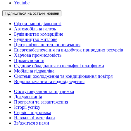
Youtube
Підпишіться на останні новини
Сфери нашої діяльності
Автомобільна галузь
Будівництво комерційне
Будівництво житлове
Централізоване теплопостачання
Енергозабезпечення та видобуток природних ресурсів
Харчова промисловість
Промисловість
Суднове обладнання та шельфові платформи
Мобільна гідравліка
Системи охолодження та кондиціювання повітря
Водопостачання та водовідведення
Обслуговування та підтримка
Документація
Програми та завантаження
Історії успіху
Сервіс і підтримка
Навчальні матеріали
Зв’яжіться з нами