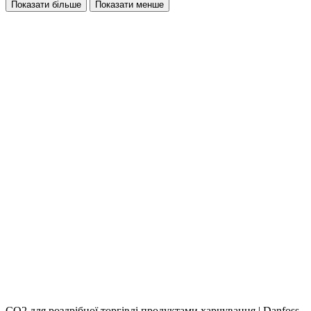
Показати більше
Показати менше
СО2 для роздрібної торгівлі продуктами харчування | Danfoss