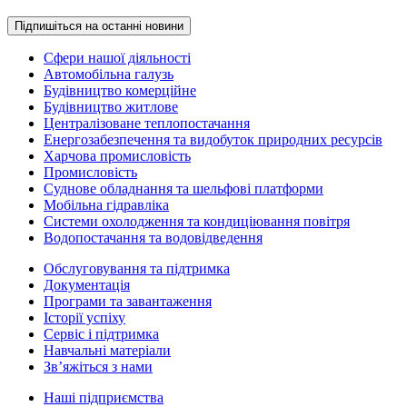
Підпишіться на останні новини
Сфери нашої діяльності
Автомобільна галузь
Будівництво комерційне
Будівництво житлове
Централізоване теплопостачання
Енергозабезпечення та видобуток природних ресурсів
Харчова промисловість
Промисловість
Суднове обладнання та шельфові платформи
Мобільна гідравліка
Системи охолодження та кондиціювання повітря
Водопостачання та водовідведення
Обслуговування та підтримка
Документація
Програми та завантаження
Історії успіху
Сервіс і підтримка
Навчальні матеріали
Зв’яжіться з нами
Наші підприємства