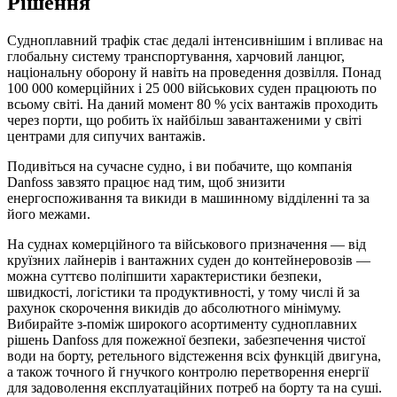
Рішення
Судноплавний трафік стає дедалі інтенсивнішим і впливає на
глобальну систему транспортування, харчовий ланцюг,
національну оборону й навіть на проведення дозвілля. Понад
100 000 комерційних і 25 000 військових суден працюють по
всьому світі. На даний момент 80 % усіх вантажів проходить
через порти, що робить їх найбільш завантаженими у світі
центрами для сипучих вантажів.
Подивіться на сучасне судно, і ви побачите, що компанія
Danfoss завзято працює над тим, щоб знизити
енергоспоживання та викиди в машинному відділенні та за
його межами.
На суднах комерційного та військового призначення — від
круїзних лайнерів і вантажних суден до контейнеровозів —
можна суттєво поліпшити характеристики безпеки,
швидкості, логістики та продуктивності, у тому числі й за
рахунок скорочення викидів до абсолютного мінімуму.
Вибирайте з-поміж широкого асортименту судноплавних
рішень Danfoss для пожежної безпеки, забезпечення чистої
води на борту, ретельного відстеження всіх функцій двигуна,
а також точного й гнучкого контролю перетворення енергії
для задоволення експлуатаційних потреб на борту та на суші.