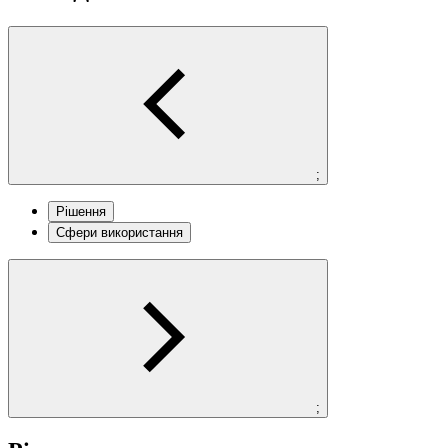
;
Рішення
Сфери використання
;