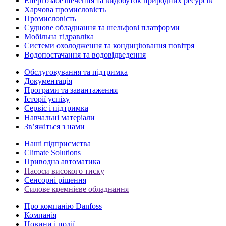
Енергозабезпечення та видобуток природних ресурсів
Харчова промисловість
Промисловість
Суднове обладнання та шельфові платформи
Мобільна гідравліка
Системи охолодження та кондиціювання повітря
Водопостачання та водовідведення
Обслуговування та підтримка
Документація
Програми та завантаження
Історії успіху
Сервіс і підтримка
Навчальні матеріали
Зв’яжіться з нами
Наші підприємства
Climate Solutions
Приводна автоматика
Насоси високого тиску
Сенсорні рішення
Силове кремнієве обладнання
Про компанію Danfoss
Компанія
Новини і події