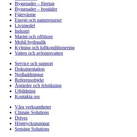
Byggnader – företag
Byggnader – bostäder
Fjärrvärme
Energi och naturresurser
Livsmedel
Industri
Marint och offshore
Mobil hydraulik
Kylning och luftkonditionering
Vatten och avloppsvatten
Service och support
Dokumentation
Nedladdningar
Referensobjekt
Åtgärder och felsökning
Utbildning
Kontakta oss
Våra verksamheter
Climate Solutions
Drives
Högtryckspumpar
Sensing Solutions