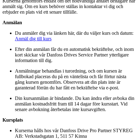
Kurserna genomförs endast om det nödvändiga antalet deltagare har
anmält sig. Om en kurs behöver ställas in kontaktar vi dig och
erbjuder en plats vid ett senare tillfälle.
Anmälan
Du anmäler dig via länken här, där du väljer kurs och datum:
Anmäl dig till kurs
Efter din anmälan får du en automatisk bekräftelse, och inom
kort skickar vår Danfoss Drives Service Partner ytterligare
information till dig.
Anmälningar behandlas i turordning, och om kursen är
fullbokad placeras du på en väntelista och får förtur nästa
gång kursen genomförs. Observera att din plats inte är
garanterad förrän du har fått en bekräftelse via e-post.
Din kursanmälan är bindande. Du kan ändra eller avboka din
anmälan kostnadsfritt fram till 14 dagar före kursstart. Vid
senare avbokning återbetalas inte kursavgiften.
Kursplats
Kurserna hålls hos vår Danfoss Drive Pro Partner STYREG
AB: Verkstadsgatan 1, 511 57 Kinna