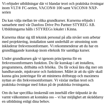
Vi erbjuder utbildningar där vi blandar teori och praktiska övningar
inom VLT® FC-serien, VACON® 100 samt VACON® NXP-
serien
Du kan välja mellan tre olika grundkurser. Kurserna erbjuds i
samarbete med vår Danfoss Drive Pro Partner STYREG AB.
Utbildningarna hålls i STYREGs lokaler i Kinna.
Kurserna riktar sig till teknisk personal på alla nivåer som arbetar
med projektering, installation samt underhåll av utrustning som
inkluderar frekvensomformare. Vi rekommenderar att du har en
grundläggande kunskap inom elteknik för samtliga kurser.
Under grundkursen går vi igenom principerna för en
frekvensomformares funktion. Du får kunskap i att installera,
programmera, driftsätta och felsöka. Du får också lära dig mer om
handhavande, mjukvaror och funktioner. Målet är att du själv skall
kunna göra justeringar för att minimera driftstopp och maximera
nyttan av din frekvensomformare. Vi växlar mellan teori och
praktiska övningar med fokus på de praktiska övningarna.
Om du har specifika önskemål om innehåll eller tidpunkt är du
varmt välkommen att kontakta oss – vi har möjlighet att skräddarsy
en utbildning enligt dina behov.