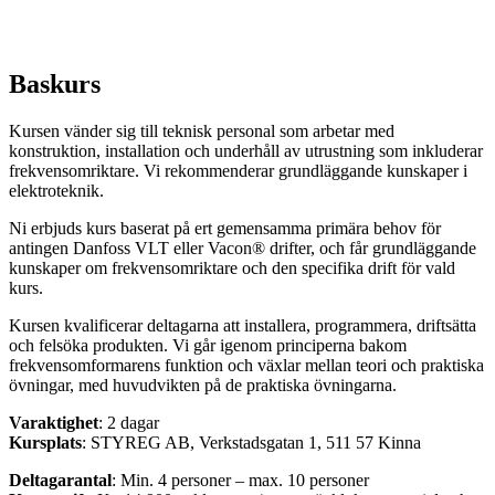
Baskurs
Kursen vänder sig till teknisk personal som arbetar med
konstruktion, installation och underhåll av utrustning som inkluderar
frekvensomriktare. Vi rekommenderar grundläggande kunskaper i
elektroteknik.
Ni erbjuds kurs baserat på ert gemensamma primära behov för
antingen Danfoss VLT eller Vacon® drifter, och får grundläggande
kunskaper om frekvensomriktare och den specifika drift för vald
kurs.
Kursen kvalificerar deltagarna att installera, programmera, driftsätta
och felsöka produkten. Vi går igenom principerna bakom
frekvensomformarens funktion och växlar mellan teori och praktiska
övningar, med huvudvikten på de praktiska övningarna.
Varaktighet
: 2 dagar
Kursplats
: STYREG AB, Verkstadsgatan 1, 511 57 Kinna
Deltagarantal
: Min. 4 personer – max. 10 personer