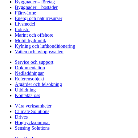
Byggnader – företag
Byggnader – bostäder
Fjärrvärme
Energi och naturresurser
Livsmedel
Industri
Marint och offshore
Mobil hydraulik
Kylning och luftkonditionering
Vatten och avloppsvatten
Service och support
Dokumentation
Nedladdningar
Referensobjekt
Åtgärder och felsökning
Utbildning
Kontakta oss
Våra verksamheter
Climate Solutions
Drives
Högtryckspumpar
Sensing Solutions