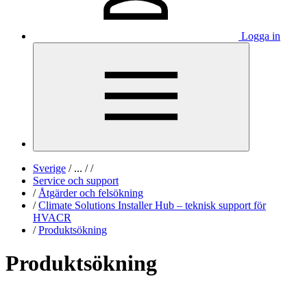
Logga in
Sverige
/
...
/
/
Service och support
/
Åtgärder och felsökning
/
Climate Solutions Installer Hub – teknisk support för
HVACR
/
Produktsökning
Produktsökning