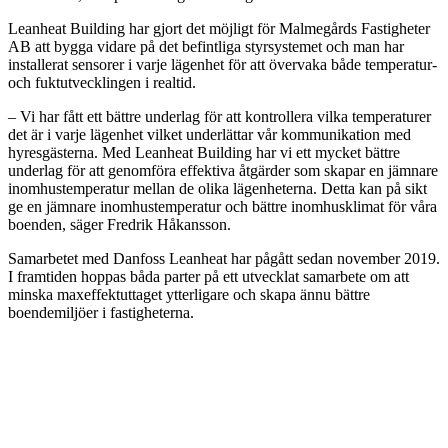
Leanheat Building har gjort det möjligt för Malmegårds Fastigheter
AB att bygga vidare på det befintliga styrsystemet och man har
installerat sensorer i varje lägenhet för att övervaka både temperatur-
och fuktutvecklingen i realtid.
– Vi har fått ett bättre underlag för att kontrollera vilka temperaturer
det är i varje lägenhet vilket underlättar vår kommunikation med
hyresgästerna. Med Leanheat Building har vi ett mycket bättre
underlag för att genomföra effektiva åtgärder som skapar en jämnare
inomhustemperatur mellan de olika lägenheterna. Detta kan på sikt
ge en jämnare inomhustemperatur och bättre inomhusklimat för våra
boenden, säger Fredrik Håkansson.
Samarbetet med Danfoss Leanheat har pågått sedan november 2019.
I framtiden hoppas båda parter på ett utvecklat samarbete om att
minska maxeffektuttaget ytterligare och skapa ännu bättre
boendemiljöer i fastigheterna.