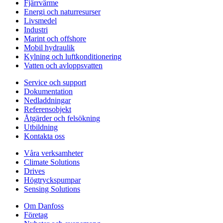
Fjärrvärme
Energi och naturresurser
Livsmedel
Industri
Marint och offshore
Mobil hydraulik
Kylning och luftkonditionering
Vatten och avloppsvatten
Service och support
Dokumentation
Nedladdningar
Referensobjekt
Åtgärder och felsökning
Utbildning
Kontakta oss
Våra verksamheter
Climate Solutions
Drives
Högtryckspumpar
Sensing Solutions
Om Danfoss
Företag