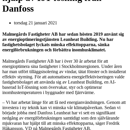
Danfoss
torsdag 21 januari 2021
Malmegårds Fastigheter AB har sedan hösten 2019 använt sig
av energioptimeringstjänsten Leanheat Building. Nu har
fastighetsbolaget lyckats minska effekttopparna, sänka
energiförbrukningen och förbättra inomhusklimatet.
Malmegårds Fastigheter AB har i över 30 år arbetat för att
energioptimera sina fastigheter i Stockholmsregionen. Under åren
har man utfört tilläggsisolering av vindar, tätat fönster och installerat
effektiv styrning. För att automatisera energieffektiviseringen valde
fastighetsbolaget att använda sig av Leanheat Building, en AI-
baserad IoT-lösning som övervakar, styr och optimerar
inomhustemperaturen i byggnader med fjärrvärme.
– Vi har arbetat länge för att få ned energianvändningen. Genom att
investera i ny teknik kan vi minska vår klimatpåverkan. Sedan vi
började jobba med Danfoss Leanheat har vi sett en signifikant
nedgång av energiförbrukningen samtidigt som den självlärande
mjukvaran har hjälpt till att minska effekttopparna, säger Fredrik
Håkansson, VD på Malmegårds Fastigheter AB.