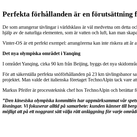
Perfekta förhållanden är en förutsättning 
De som arrangerar tävlingar i världsklass är väl medvetna om detta o
hjälp av de naturliga elementen, som är vatten och luft, kan man skapa
Vinter-OS är ett perfekt exempel: arrangörerna kan inte riskera att år
Det nya olympiska området i Yanqing
I området Yanqing, cirka 90 km från Beijing, byggs det nya skidområd
För att säkerställa perfekta snöförhållanden på 23 km tävlingsbanor sam
projektet. Man valde det italienska företaget TechnoAlpin tack vare att
Markus Pfeifer är processteknisk chef hos TechnoAlpin och berättar f
”Den kinesiska olympiska kommittén har uppmärksammat vår spetsko
lösningar. Vi fokuserar alltid på samarbete: kunden känner till berg
möjligt att på ett noggrant sätt välja rätt anläggning för varje områ