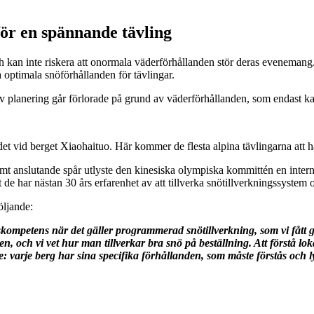
för en spännande tävling
ch kan inte riskera att onormala väderförhållanden stör deras evenema
 optimala snöförhållanden för tävlingar.
 av planering går förlorade på grund av väderförhållanden, som endast k
et vid berget Xiaohaituo. Här kommer de flesta alpina tävlingarna att 
t anslutande spår utlyste den kinesiska olympiska kommittén en internatio
 de har nästan 30 års erfarenhet av att tillverka snötillverkningssystem 
öljande:
mpetens när det gäller programmerad snötillverkning, som vi fått g
en, och vi vet hur man tillverkar bra snö på beställning.
Att förstå lok
de: varje berg har sina specifika förhållanden, som måste förstås och l