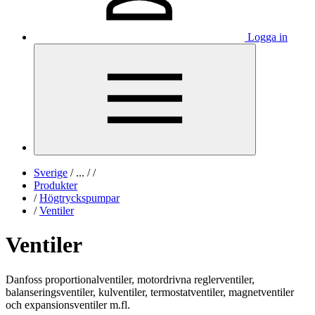
Logga in
Sverige
/
...
/
/
Produkter
/
Högtryckspumpar
/
Ventiler
Ventiler
Danfoss proportionalventiler, motordrivna reglerventiler,
balanseringsventiler, kulventiler, termostatventiler, magnetventiler
och expansionsventiler m.fl.