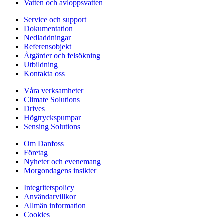
Vatten och avloppsvatten
Service och support
Dokumentation
Nedladdningar
Referensobjekt
Åtgärder och felsökning
Utbildning
Kontakta oss
Våra verksamheter
Climate Solutions
Drives
Högtryckspumpar
Sensing Solutions
Om Danfoss
Företag
Nyheter och evenemang
Morgondagens insikter
Integritetspolicy
Användarvillkor
Allmän information
Cookies