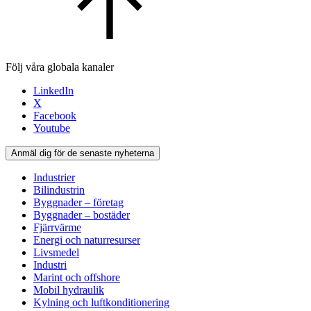
Följ våra globala kanaler
LinkedIn
X
Facebook
Youtube
Anmäl dig för de senaste nyheterna
Industrier
Bilindustrin
Byggnader – företag
Byggnader – bostäder
Fjärrvärme
Energi och naturresurser
Livsmedel
Industri
Marint och offshore
Mobil hydraulik
Kylning och luftkonditionering