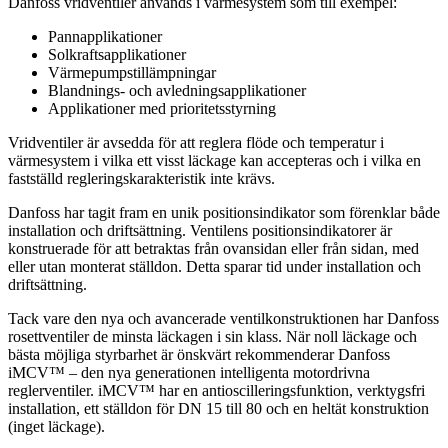
Danfoss vridventiler används i värmesystem som till exempel:
Pannapplikationer
Solkraftsapplikationer
Värmepumpstillämpningar
Blandnings- och avledningsapplikationer
Applikationer med prioritetsstyrning
Vridventiler är avsedda för att reglera flöde och temperatur i
värmesystem i vilka ett visst läckage kan accepteras och i vilka en
fastställd regleringskarakteristik inte krävs.
Danfoss har tagit fram en unik positionsindikator som förenklar både
installation och driftsättning. Ventilens positionsindikatorer är
konstruerade för att betraktas från ovansidan eller från sidan, med
eller utan monterat ställdon. Detta sparar tid under installation och
driftsättning.
Tack vare den nya och avancerade ventilkonstruktionen har Danfoss
rosettventiler de minsta läckagen i sin klass. När noll läckage och
bästa möjliga styrbarhet är önskvärt rekommenderar Danfoss
iMCV™ – den nya generationen intelligenta motordrivna
reglerventiler. iMCV™ har en antioscilleringsfunktion, verktygsfri
installation, ett ställdon för DN 15 till 80 och en heltät konstruktion
(inget läckage).