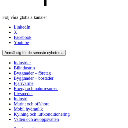
Följ våra globala kanaler
LinkedIn
X
Facebook
Youtube
Anmäl dig för de senaste nyheterna
Industrier
Bilindustrin
Byggnader – företag
Byggnader – bostäder
Fjärrvärme
Energi och naturresurser
Livsmedel
Industri
Marint och offshore
Mobil hydraulik
Kylning och luftkonditionering
Vatten och avloppsvatten