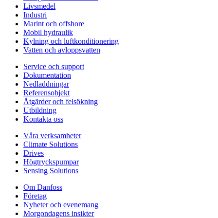
Livsmedel
Industri
Marint och offshore
Mobil hydraulik
Kylning och luftkonditionering
Vatten och avloppsvatten
Service och support
Dokumentation
Nedladdningar
Referensobjekt
Åtgärder och felsökning
Utbildning
Kontakta oss
Våra verksamheter
Climate Solutions
Drives
Högtryckspumpar
Sensing Solutions
Om Danfoss
Företag
Nyheter och evenemang
Morgondagens insikter