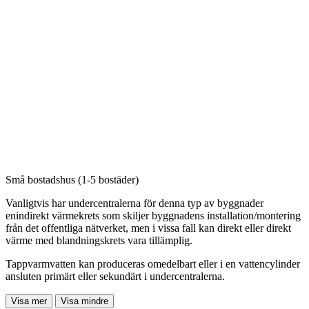
Små bostadshus (1-5 bostäder) ​
Vanligtvis har undercentralerna för denna typ av byggnader
en
indirekt värmekrets som skiljer byggnadens
installation/montering
från det offentliga nätverket, men i vissa fall
kan direkt eller direkt
värme med blandningskrets vara
tillämplig.
Tappvarmvatten kan produceras
omedelbart eller i en vattencylinder
ansluten
primärt eller sekundärt i undercentralerna.
Visa mer
Visa mindre