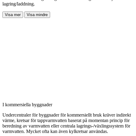
lagring/laddning.
Visa mer
Visa mindre
I kommersiella byggnader
Undercentraler för byggnader för kommersiellt bruk kräver
indirekt
värme, kretsar för tappvarmvatten
baserat på momentan princip för
beredning av varmvatten
eller centrala lagrings-/växlingssystem för
varmvatten.
Mycket ofta kan även kylkretsar
användas.