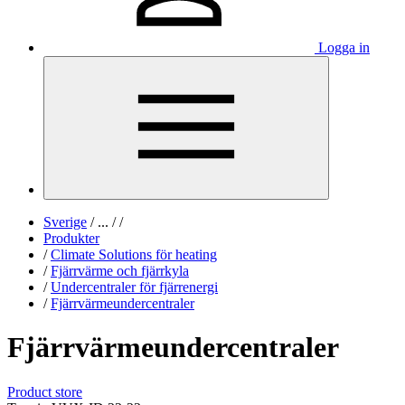
Logga in
Sverige
/
...
/
/
Produkter
/
Climate Solutions för heating
/
Fjärrvärme och fjärrkyla
/
Undercentraler för fjärrenergi
/
Fjärrvärmeundercentraler
Fjärrvärmeundercentraler
Product store