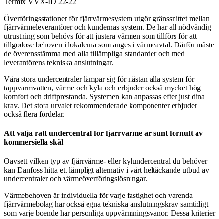
Termix VVX-ID 22-22
Överföringsstationer för fjärrvärmesystem utgör gränssnittet mellan
fjärrvärmeleverantörer och kundernas system. De har all nödvändig
utrustning som behövs för att justera värmen som tillförs för att
tillgodose behoven i lokalerna som anges i värmeavtal.
Därför måste
de överensstämma med alla tillämpliga standarder och med
leverantörens tekniska anslutningar.
Våra stora undercentraler lämpar sig för nästan alla system för
tappvarmvatten, värme och kyla och erbjuder också mycket hög
komfort och driftprestanda.
Systemen kan anpassas efter just dina
krav.
Det stora urvalet rekommenderade komponenter erbjuder
också flera fördelar.
Att välja rätt undercentral för fjärrvärme är sunt förnuft av
kommersiella skäl
Oavsett vilken typ av fjärrvärme- eller kylundercentral du behöver
kan Danfoss hitta ett lämpligt alternativ i vårt heltäckande utbud av
undercentraler och värmeöverföringslösningar.
Värmebehoven är individuella för varje fastighet och varenda
fjärrvärmebolag har också egna tekniska anslutningskrav samtidigt
som varje boende har personliga uppvärmningsvanor.
Dessa kriterier