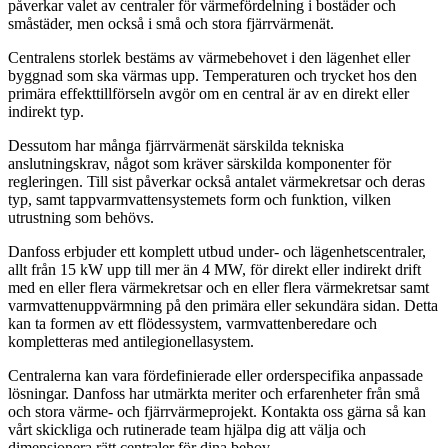
påverkar valet av centraler för värmefördelning i bostäder och
småstäder, men också i små och stora fjärrvärmenät.
Centralens storlek bestäms av värmebehovet i den lägenhet eller
byggnad som ska värmas upp.
Temperaturen och trycket hos den
primära effekttillförseln avgör om en central är av en direkt eller
indirekt typ.
Dessutom har många fjärrvärmenät särskilda tekniska
anslutningskrav, något som kräver särskilda komponenter för
regleringen.
Till sist påverkar också antalet värmekretsar och deras
typ, samt tappvarmvattensystemets form och funktion, vilken
utrustning som behövs.
Danfoss erbjuder ett komplett utbud under- och lägenhetscentraler,
allt från 15 kW upp till mer än 4 MW, för direkt eller indirekt drift
med en eller flera värmekretsar och en eller flera värmekretsar samt
varmvattenuppvärmning på den primära eller sekundära sidan. Detta
kan ta formen av ett flödessystem, varmvattenberedare och
kompletteras med antilegionellasystem.
Centralerna kan vara fördefinierade eller orderspecifika anpassade
lösningar.
Danfoss har utmärkta meriter och erfarenheter från små
och stora värme- och fjärrvärmeprojekt. Kontakta oss gärna så kan
vårt skickliga och rutinerade team hjälpa dig att välja och
dimensionera rätt centraler för dina behov.