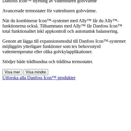
Danfoss Icon™ styrning av vattenburen golvvärme
Avancerade termostater för vattenburen golvvärme.
När du kombinerar Icon™-systemet med Ally™ får du Ally™-
funktionerna också. Tillsammans med Ally™ får Danfoss Icon™
total funktionalitet inkl appkontroll och automatisk balansering.
Genom att lägga till expansionsmodul till Danfoss Icon™-systemet
möjliggörs ytterligare funktioner som tex behovsstyrd
vattentemperatur eller olika golvkylapplikationer.
Stödjer både trådbundna och trådlösa termostater.
Visa mer
Visa mindre
Utforska alla Danfoss Icon™ produkter