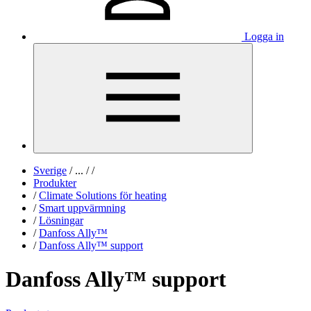
Logga in
Sverige
/
...
/
/
Produkter
/
Climate Solutions för heating
/
Smart uppvärmning
/
Lösningar
/
Danfoss Ally™
/
Danfoss Ally™ support
Danfoss Ally™ support