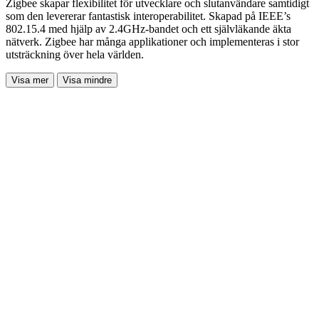
Zigbee skapar flexibilitet för utvecklare och slutanvändare samtidigt
som den levererar fantastisk interoperabilitet. Skapad på IEEE’s
802.15.4 med hjälp av 2.4GHz-bandet och ett självläkande äkta
nätverk. Zigbee har många applikationer och implementeras i stor
utsträckning över hela världen.
Visa mer
Visa mindre