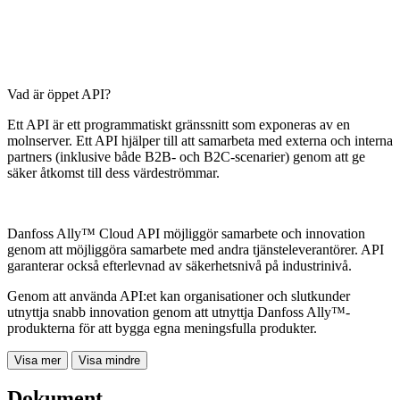
Vad är öppet API?
Ett API är ett programmatiskt gränssnitt som exponeras av en
molnserver. Ett API hjälper till att samarbeta med externa och interna
partners (inklusive både B2B- och B2C-scenarier) genom att ge
säker åtkomst till dess värdeströmmar.
Danfoss Ally™ Cloud API möjliggör samarbete och innovation
genom att möjliggöra samarbete med andra tjänsteleverantörer. API
garanterar också efterlevnad av säkerhetsnivå på industrinivå.
Genom att använda API:et kan organisationer och slutkunder
utnyttja snabb innovation genom att utnyttja Danfoss Ally™-
produkterna för att bygga egna meningsfulla produkter.
Visa mer
Visa mindre
Dokument