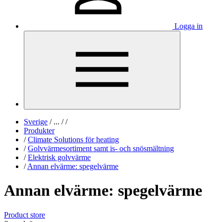
Logga in
Sverige
/
...
/
/
Produkter
/
Climate Solutions för heating
/
Golvvärmesortiment samt is- och snösmältning
/
Elektrisk golvvärme
/
Annan elvärme: spegelvärme
Annan elvärme: spegelvärme
Product store