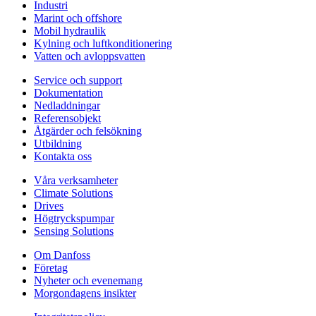
Industri
Marint och offshore
Mobil hydraulik
Kylning och luftkonditionering
Vatten och avloppsvatten
Service och support
Dokumentation
Nedladdningar
Referensobjekt
Åtgärder och felsökning
Utbildning
Kontakta oss
Våra verksamheter
Climate Solutions
Drives
Högtryckspumpar
Sensing Solutions
Om Danfoss
Företag
Nyheter och evenemang
Morgondagens insikter