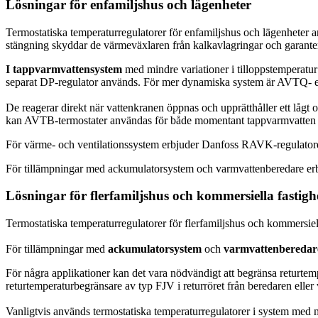
Lösningar för enfamiljshus och lägenheter
Termostatiska temperaturregulatorer för enfamiljshus och lägenheter
stängning skyddar de värmeväxlaren från kalkavlagringar och garanterar
I tappvarmvattensystem
med mindre variationer i tilloppstemperatu
separat DP-regulator används. För mer dynamiska system är AVTQ- ell
De reagerar direkt när vattenkranen öppnas och upprätthåller ett lågt 
kan AVTB-termostater användas för både momentant tappvarmvatten
För värme- och ventilationssystem erbjuder Danfoss RAVK-regulatorer
För tillämpningar med ackumulatorsystem och varmvattenberedare 
Lösningar för flerfamiljshus och kommersiella fastigh
Termostatiska temperaturregulatorer för flerfamiljshus och kommersie
För tillämpningar med
ackumulatorsystem
och
varmvattenberedar
För några applikationer kan det vara nödvändigt att begränsa returtem
returtemperaturbegränsare av typ FJV i returröret från beredaren elle
Vanligtvis används termostatiska temperaturregulatorer i system med måt