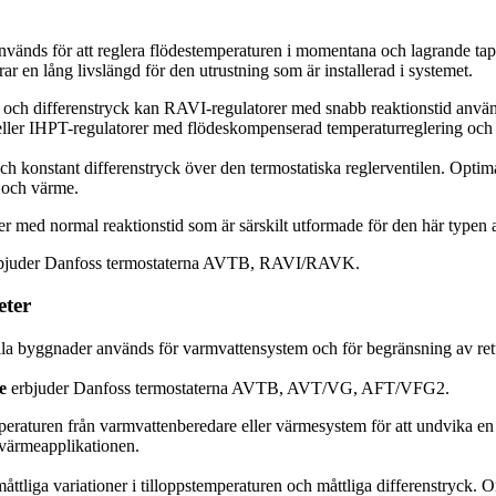
 används för att reglera flödestemperaturen i momentana och lagrande
 en lång livslängd för den utrustning som är installerad i systemet.
r och differenstryck kan RAVI-regulatorer med snabb reaktionstid anvä
er IHPT-regulatorer med flödeskompenserad temperaturreglering och int
och konstant differenstryck över den termostatiska reglerventilen. Opti
 och värme.
 med normal reaktionstid som är särskilt utformade för den här typen
erbjuder Danfoss termostaterna AVTB, RAVI/RAVK.
eter
lla byggnader används för varmvattensystem och för begränsning av ret
e
erbjuder Danfoss termostaterna AVTB, AVT/VG, AFT/VFG2.
peraturen från varmvattenberedare eller värmesystem för att undvika en 
r värmeapplikationen.
tliga variationer i tilloppstemperaturen och måttliga differenstryck. Om